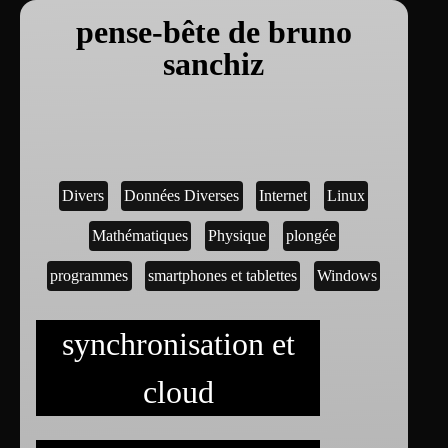
pense-bête de bruno
sanchiz
Divers
Données Diverses
Internet
Linux
Mathématiques
Physique
plongée
programmes
smartphones et tablettes
Windows
synchronisation et
cloud