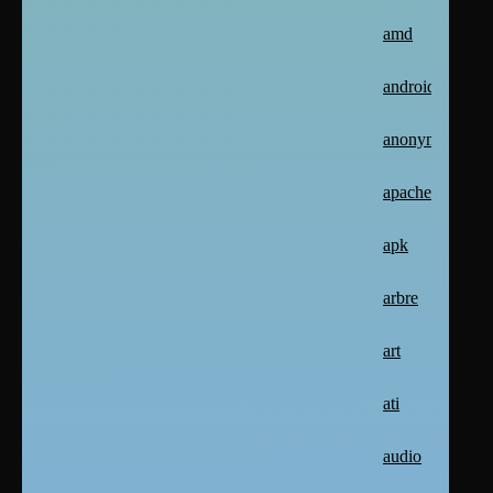
amd
android
anonymat
apache2
apk
arbre
art
ati
audio