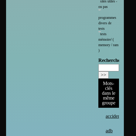
sites utiles -
ou pas
programmes
divers de
tests
tests
mémoire/ (
memory / ram
)
Rechercher :
Mots-
clés
dans le
même
groupe
accident
adb