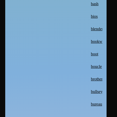
bash
bios
blender
bookworm
boot
boucle
brother
bullseye
bureau