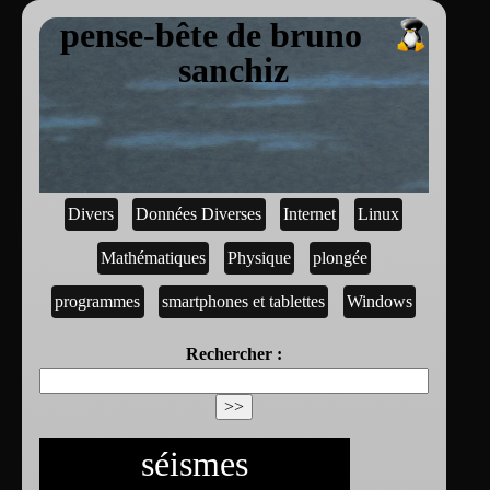
pense-bête de bruno
sanchiz
Divers
Données Diverses
Internet
Linux
Mathématiques
Physique
plongée
programmes
smartphones et tablettes
Windows
Rechercher :
séismes