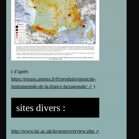
( d’après
https://renass.unistra.fr/fr/produits/sismicite-
instrumentale-de-la-france-hexagonale/
)
sites divers :
http://www.isc.ac.uk/iscgem/overview.php