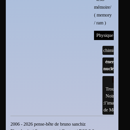
mémoire/
( memory
/ ram )
Physique
chimie
énergie
nucléaire
Trous
Noirs
:l’image
de M87
2006 - 2026 pense-bête de bruno sanchiz