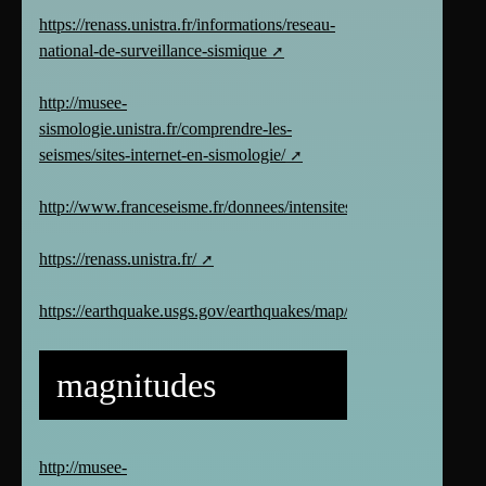
https://renass.unistra.fr/informations/reseau-
national-de-surveillance-sismique
http://musee-
sismologie.unistra.fr/comprendre-les-
seismes/sites-internet-en-sismologie/
http://www.franceseisme.fr/donnees/intensites/cartetem.php
https://renass.unistra.fr/
https://earthquake.usgs.gov/earthquakes/map/
magnitudes
http://musee-