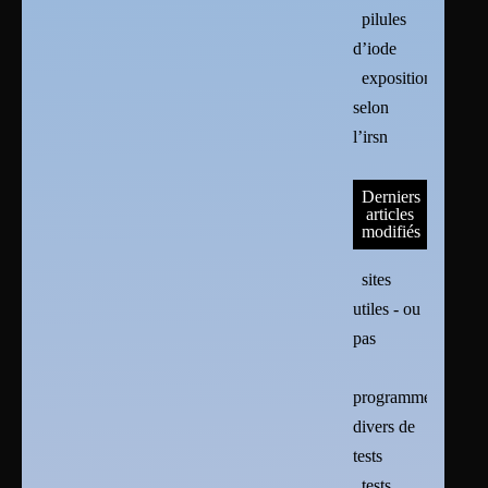
pilules
d’iode
exposition
selon
l’irsn
Derniers
articles
modifiés
sites
utiles - ou
pas
programmes
divers de
tests
tests