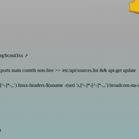
.org/bcm43xx
ports main contrib non-free >> /etc/apt/sources.list && apt-get update
-[^-]*-,,’) linux-headers-$(uname -r|sed ’s,[^-]*-[^-]*-,,’) broadcom-sta
a
a