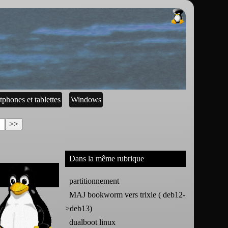
tphones et tablettes
Windows
Dans la même rubrique
partitionnement
MAJ bookworm vers trixie ( deb12-
>deb13)
dualboot linux