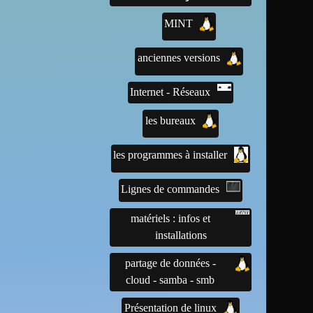
MINT
anciennes versions
Internet - Réseaux
les bureaux
les programmes à installer
Lignes de commandes
matériels : infos et
installations
partage de données -
cloud - samba - smb
Présentation de linux