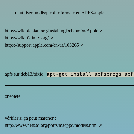
utiliser un disque dur formaté en APFS/apple
https://wiki.debian.org/InstallingDebianOn/Apple
https://wiki.t2linux.org/
https://support.apple.com/en-us/103265
apfs sur deb13/trixie :
apt-get install apfsprogs apf
obsolète
vérifier si ça peut marcher :
http://www.netbsd.org/ports/macppc/models.html