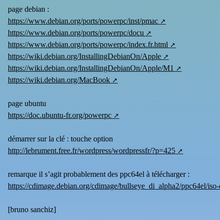
page debian :
https://www.debian.org/ports/powerpc/inst/pmac
https://www.debian.org/ports/powerpc/docu
https://www.debian.org/ports/powerpc/index.fr.html
https://wiki.debian.org/InstallingDebianOn/Apple
https://wiki.debian.org/InstallingDebianOn/Apple/M1
https://wiki.debian.org/MacBook
page ubuntu
https://doc.ubuntu-fr.org/powerpc
démarrer sur la clé : touche option
http://lebrument.free.fr/wordpress/wordpressfr/?p=425
remarque il s’agit probablement des ppc64el à télécharger :
https://cdimage.debian.org/cdimage/bullseye_di_alpha2/ppc64el/iso-
[
bruno sanchiz
]