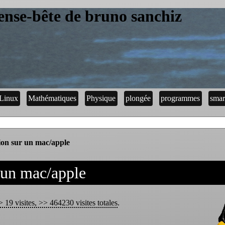
ense-bête de bruno sanchiz
Linux
Mathématiques
Physique
plongée
programmes
smar
tion sur un mac/apple
r un mac/apple
 19 visites, >> 464230 visites totales
.