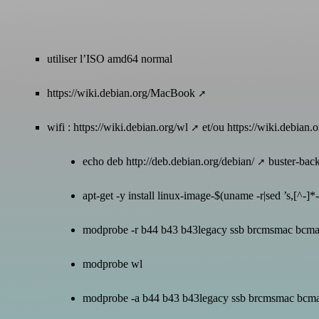
utiliser l’ISO amd64 normal
https://wiki.debian.org/MacBook
wifi :
https://wiki.debian.org/wl
et/ou
https://wiki.debian
echo deb
http://deb.debian.org/debian/
buster-back
apt-get -y install linux-image-$(uname -r|sed ’s,[^-]*
modprobe -r b44 b43 b43legacy ssb brcmsmac bcm
modprobe wl
modprobe -a b44 b43 b43legacy ssb brcmsmac bcm