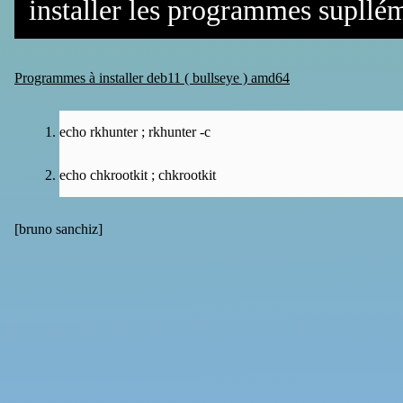
installer les programmes supllé
Programmes à installer deb11 ( bullseye ) amd64
echo rkhunter ; rkhunter -c
echo chkrootkit ; chkrootkit
[
bruno sanchiz
]