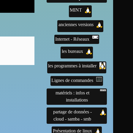
MINT
anciennes versions
Internet - Réseaux
les bureaux
les programmes à installer
Lignes de commandes
matériels : infos et
installations
partage de données -
cloud - samba - smb
Présentation de linux