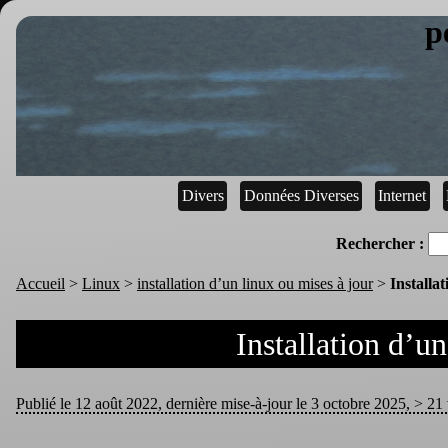
p
Divers
Données Diverses
Internet
Rechercher :
Accueil
>
Linux
>
installation d’un linux ou mises à jour
>
Installa
Installation d’u
Publié le 12 août 2022, dernière mise-à-jour le 3 octobre 2025, > 21 v