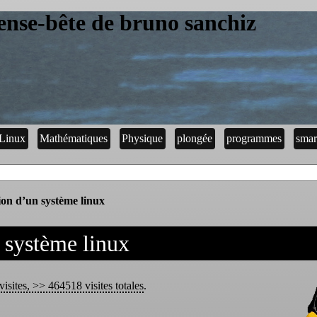
ense-bête de bruno sanchiz
Linux
Mathématiques
Physique
plongée
programmes
smar
tion d’un système linux
n système linux
isites, >> 464518 visites totales
.