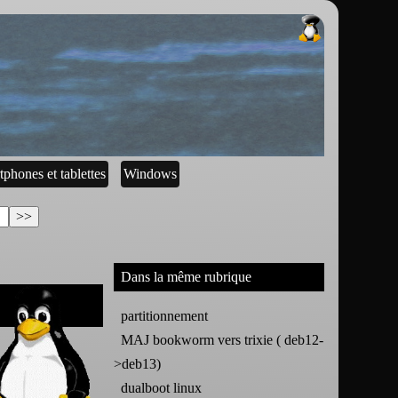
tphones et tablettes
Windows
Dans la même rubrique
partitionnement
MAJ bookworm vers trixie ( deb12-
>deb13)
dualboot linux