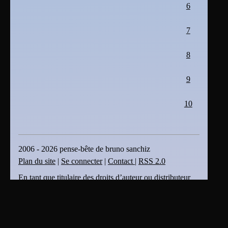
6
7
8
9
10
2006 - 2026 pense-bête de bruno sanchiz
Plan du site
|
Se connecter
|
Contact
|
RSS 2.0
En tant que titulaire des droits d’auteur ou distributeur
autorisé, bruno sanchiz s'oppose expressément à toute
intégration, transmission ou absorption totale ou partielle
du présent document par des moteurs ou algorithmes
d’Intelligence Artificielle (IA) sans son accord . bruno