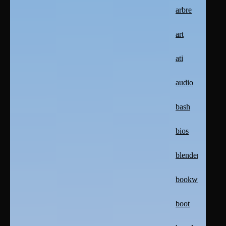
arbre
art
ati
audio
bash
bios
blender
bookworm
boot