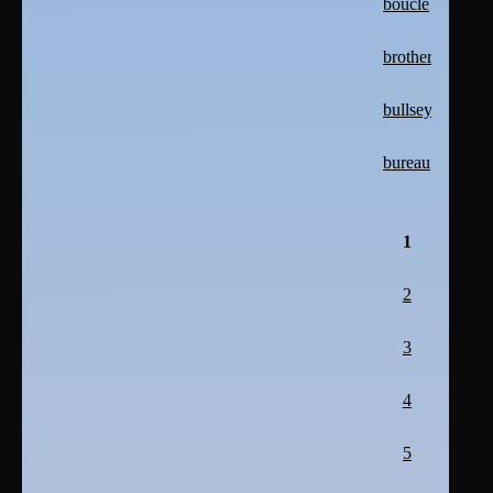
boucle
brother
bullseye
bureau
1
2
3
4
5