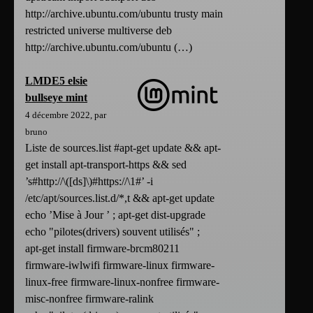
http://archive.ubuntu.com/ubuntu trusty main
restricted universe multiverse deb
http://archive.ubuntu.com/ubuntu (…)
LMDE5 elsie
bullseye mint
4 décembre 2022, par
bruno
Liste de sources.list #apt-get update && apt-
get install apt-transport-https && sed
’s#http://\([ds]\)#https://\1#’ -i
/etc/apt/sources.list.d/*,t && apt-get update
echo ’Mise à Jour ’ ; apt-get dist-upgrade
echo "pilotes(drivers) souvent utilisés" ;
apt-get install firmware-brcm80211
firmware-iwlwifi firmware-linux firmware-
linux-free firmware-linux-nonfree firmware-
misc-nonfree firmware-ralink