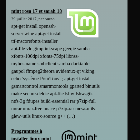
mint rosa 17 et sarah 18
29 juillet 2017, par bruno
apt-get install openssh-
server wine apt-get install
ttf-mscorefonts-installer
apt-file vlc gimp inkscape geeqie samba
xfonts-100dpi xfonts-75dpi libnss-
myhostname smbclient samba darktable
gaupol ffmpeg2theora avidemux-qt viking
echo ’système PourTous’ ; apt-get install
gsmartcontrol smartmontools gparted binutils
make secure-delete apt-file lshw lshw-gtk
ntfs-3g fdupes build-essential rar p7zip-full
unrar unrar-free unace p7zip-rar mesa-utils
glew-utils linux-source g++ (…)
Programmes à
installer linux mint