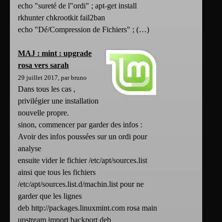
echo "sureté de l"ordi" ; apt-get install
rkhunter chkrootkit fail2ban
echo "Dé/Compression de Fichiers" ; (…)
MAJ : mint : upgrade
rosa vers sarah
29 juillet 2017, par bruno
Dans tous les cas ,
privilégier une installation
nouvelle propre.
sinon, commencer par garder des infos :
Avoir des infos poussées sur un ordi pour
analyse
ensuite vider le fichier /etc/apt/sources.list
ainsi que tous les fichiers
/etc/apt/sources.list.d/machin.list pour ne
garder que les lignes
deb http://packages.linuxmint.com rosa main
upstream import backport deb