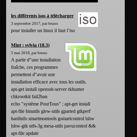
les différents isos à télécharger
3 septembre 2017, par bruno
pour installer un linux il faut l’iso
Mint : sylvia (18.3)
5 mai 2018, par bruno
A partir d"une installation
fraîche, ces programmes
permettent d"avoir une
installation efficace avec tous les outils.
apt-get install openssh-server rkhunter
chkrootkit fail2ban
echo "système PourTous" ; apt-get install
apt-file binutils glew-utils gparted gtkperf
hardinfo smartmontools gsmartcontrol lshw
lshw-gtk ntfs-3g mesa-utils pavucontrol &&
apt-file update