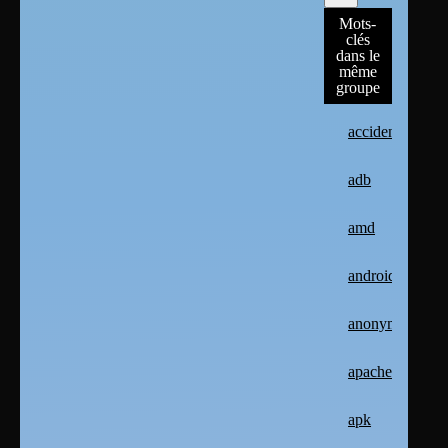
Mots-
clés
dans le
même
groupe
accident
adb
amd
android
anonymat
apache2
apk