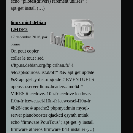
echo "pilotes(drivers) rarement utilisés" ;
apt-get install (…)
linux mint debian
LMDE2
17 décembre 2016, par
bruno
On peut copier
coller le tout : sed
s/ftp.us.debian.org/ftp.crihan.fr/ -i
/etc/apt/sources.list.d/off* && apt-get update
&& apt-get -y dist-upgrade # EVENTUELS
openssh-server linux-headers-amd64 #
VIRES # icedove-l10n-fr icedove icedove-
l10n-fr iceweasel-l10n-fr iceweasel-l10n-fr
#h264enc # apache2 phpmyadmin mysql-
server pianobooster qjackctl qsynth mtink
echo ’firmware PourTous’ ; apt-get -y install
firmware-atheros firmware-b43-installer (…)