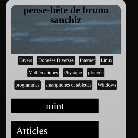
pense-bête de bruno
sanchiz
Divers
Données Diverses
Internet
Linux
Mathématiques
Physique
plongée
programmes
smartphones et tablettes
Windows
mint
Articles