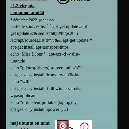
21.3 virginia
cinnamon amd64
5 décembre 2022, par bruno
Liste de sources.list ``` apt-get update #apt-
get update && sed ’s#http:#https:#’ -i
/etc/apt/sources.list.d/*,t && apt-get update #
apt-get install apt-transport-https
echo ’Mise à Jour ’ ; apt-get -d -y dist-
upgrade
echo "pilotes(drivers) souvent utilisés" ;
apt-get -d -y install firmware-ath9k-htc
echo "wifi"
apt-get -d -y install rfkill wireless-tools
wpasupplicant
echo "ordinateur portable (laptop)" ;
apt-get -d -y install upower (…)
maj ubuntu ou mint