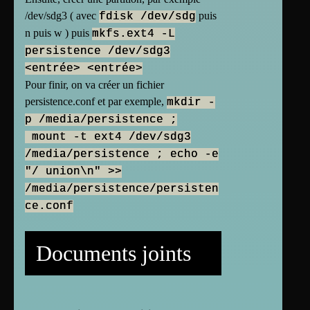
/dev/sdg3 ( avec
puis
fdisk /dev/sdg
n
puis
w ) puis
mkfs.ext4 -L
persistence /dev/sdg3
<entrée> <entrée>
Pour finir, on va créer un fichier
persistence.conf et par exemple,
mkdir -
p /media/persistence ;
mount -t ext4 /dev/sdg3
/media/persistence ; echo -e
"/ union\n" >>
/media/persistence/persisten
ce.conf
Documents joints