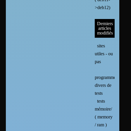
>deb12)
Derniers
articles
modifiés
sites
utiles - ou
pas
programmes
divers de
tests
tests
mémoire/
( memory
/ ram )