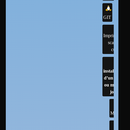
GIT
Imprimantes,
scanner,
cups
installation
d’un linux
ou mises à
jour
MINT