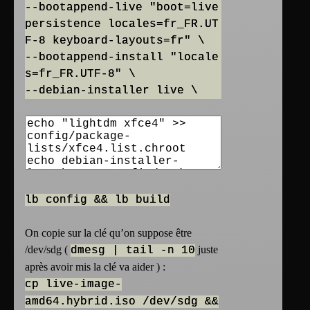
--bootappend-live "boot=live
persistence locales=fr_FR.UT
F-8 keyboard-layouts=fr" \
--bootappend-install "locale
s=fr_FR.UTF-8" \
--debian-installer live \
lb config && lb build
On copie sur la clé qu’on suppose être
/dev/sdg (
juste
dmesg | tail -n 10
après avoir mis la clé va aider ) :
cp live-image-
amd64.hybrid.iso /dev/sdg &&