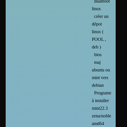
dualboot
linux
créer un
dépot
linux (
POOL ,
deb )
bios
maj
ubuntu ou
mint vers
debian
Programmes
à installer
mint22.3
zena/noble/trixie/si
amd64