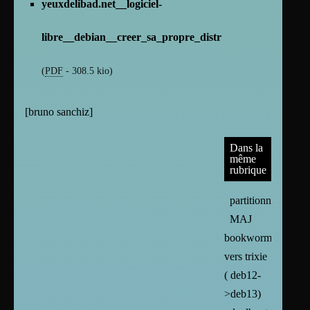
yeuxdelibad.net__logiciel-
libre__debian__creer_sa_propre_distribution_avec_live-
(
PDF
-
308.5 kio
)
[
bruno sanchiz
]
Dans la
même
rubrique
partitionnement
MAJ
bookworm
vers trixie
( deb12-
>deb13)