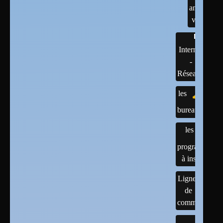
anciennes
versions
Internet
-
Réseaux
les
bureaux
les
programmes
à installer
Lignes
de
commandes