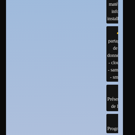
matériels :
infos et
installations
partage
de
données
- cloud
- samba
- smb
Présentation
de linux
Programmatio