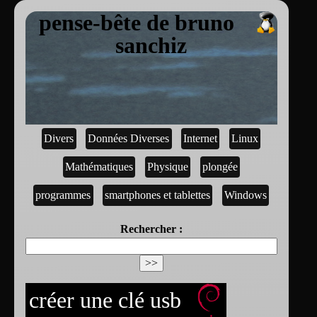
pense-bête de bruno
sanchiz
Divers
Données Diverses
Internet
Linux
Mathématiques
Physique
plongée
programmes
smartphones et tablettes
Windows
Rechercher :
créer une clé usb