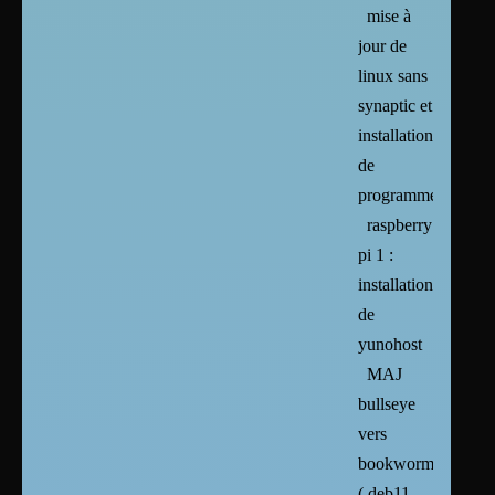
mise à
jour de
linux sans
synaptic et
installation
de
programmes
raspberry
pi 1 :
installation
de
yunohost
MAJ
bullseye
vers
bookworm
( deb11-