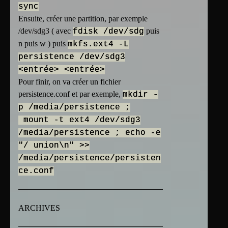
sync
Ensuite, créer une partition, par exemple
/dev/sdg3 ( avec
puis
fdisk /dev/sdg
n
puis
w ) puis
mkfs.ext4 -L
persistence /dev/sdg3
<entrée> <entrée>
Pour finir, on va créer un fichier
persistence.conf et par exemple,
mkdir -
p /media/persistence ;
mount -t ext4 /dev/sdg3
/media/persistence ; echo -e
"/ union\n" >>
/media/persistence/persisten
ce.conf
ARCHIVES