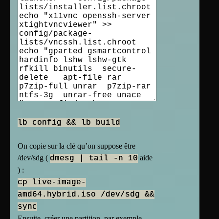
lb config && lb build
On copie sur la clé qu’on suppose être
/dev/sdg (
aide
dmesg | tail -n 10
) :
cp live-image-
amd64.hybrid.iso /dev/sdg &&
sync
Ensuite, créer une partition, par exemple