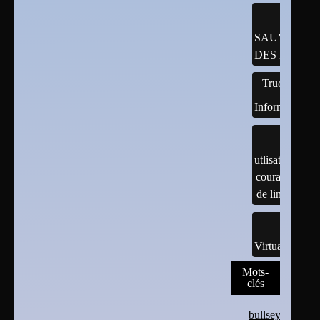
SAUVEGAR
DES DONNÉ
Trucs
Informatiques
utlisation
courante
de linux
Virtualisation
Mots-
clés
bullseye