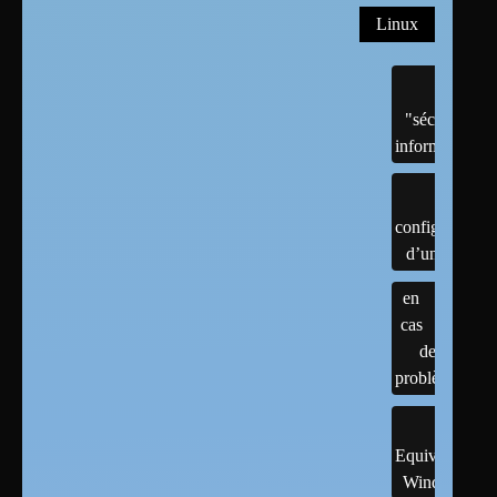
Linux
"sécurité"
informatique
configuration
d’un linux
en
cas
de
problème
Equivalents
Windows