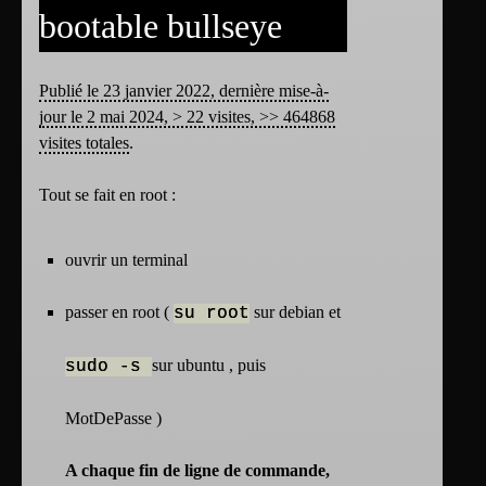
bootable bullseye
Publié le 23 janvier 2022, dernière mise-à-
jour le 2 mai 2024, > 22 visites, >> 464868
visites totales
.
Tout se fait en root :
ouvrir un terminal
passer en root (
sur debian et
su root
sur ubuntu , puis
sudo -s
MotDePasse )
A chaque fin de ligne de commande,