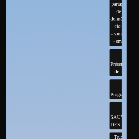
partage
de
données
- cloud
- samba
- smb
Présentation
de linux
Programmatio
SAUVEGAR
DES DONNÉ
Trucs