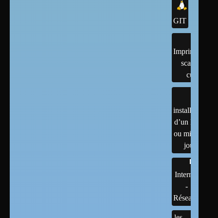
GIT
Imprimantes,
scanner,
cups
installation
d’un linux
ou mises à
jour
Internet
-
Réseaux
les