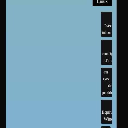
Linux
"sécurité"
informatique
configuration
d’un linux
en
cas
de
problème
Equivalents
Windows