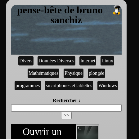
pense-bête de bruno
sanchiz
Divers
Données Diverses
Internet
Linux
Mathématiques
Physique
plongée
programmes
smartphones et tablettes
Windows
Rechercher :
Ouvrir un