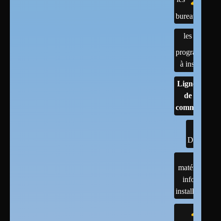
bureaux
les
programmes
à installer
Lignes
de
commandes
DOCs
matériels :
infos et
installations