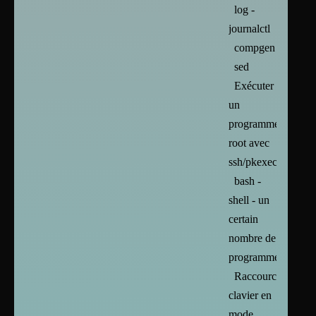
log -
journalctl
compgen
sed
Exécuter
un
programme
root avec
ssh/pkexec
bash -
shell - un
certain
nombre de
programmes
Raccourcis
clavier en
mode