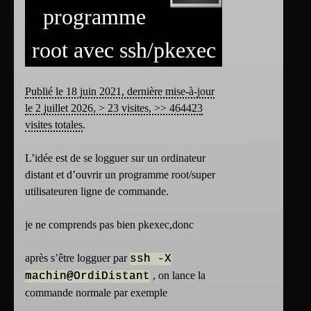
programme
root avec ssh/pkexec
Publié le 18 juin 2021, dernière mise-à-jour
le 2 juillet 2026, > 23 visites, >> 464423
visites totales
.
L’idée est de se logguer sur un ordinateur
distant et d’ouvrir un programme root/super
utilisateuren ligne de commande.
je ne comprends pas bien pkexec,donc
après s’être logguer par
ssh -X
, on lance la
machin@OrdiDistant
commande normale par exemple