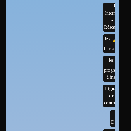
Internet
-
Réseaux
les
bureaux
les
programmes
à installer
Lignes
de
commandes
DOCs