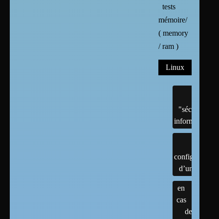
tests
mémoire/
( memory
/ ram )
Linux
"sécurité"
informatique
configuration
d’un linux
en
cas
de