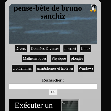
pense-bête de bruno
sanchiz
Divers
Données Diverses
Internet
Linux
Mathématiques
Physique
plongée
programmes
smartphones et tablettes
Windows
Rechercher :
Exécuter un