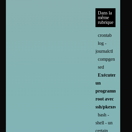
Dans la
même
rubrique
crontab
log -
journalctl
compgen
sed
Exécuter
un
programme
root avec
ssh/pkexec
bash -
shell - un
certain