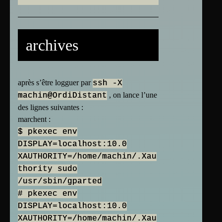
archives
après s’être logguer par
ssh -X
, on lance l’une
machin@OrdiDistant
des lignes suivantes :
marchent :
$ pkexec env
DISPLAY=localhost:10.0
XAUTHORITY=/home/machin/.Xau
thority sudo
/usr/sbin/gparted
# pkexec env
DISPLAY=localhost:10.0
XAUTHORITY=/home/machin/.Xau