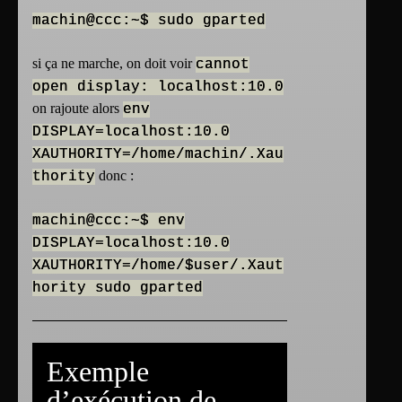
machin@ccc:~$ sudo gparted
si ça ne marche, on doit voir
cannot
open display: localhost:10.0
on rajoute alors
env
DISPLAY=localhost:10.0
XAUTHORITY=/home/machin/.Xau
donc :
thority
machin@ccc:~$ env
DISPLAY=localhost:10.0
XAUTHORITY=/home/$user/.Xaut
hority sudo gparted
Exemple
d’exécution de