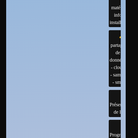
matériels :
infos et
installations
partage
de
données
- cloud
- samba
- smb
Présentation
de linux
Programmatio