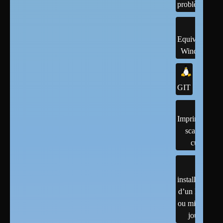
problème
Equivalents
Windows
GIT
Imprimantes,
scanner,
cups
installation
d’un linux
ou mises à
jour