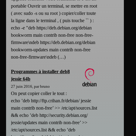
portable Ouvrir un terminal, se mettre en root
( avec sudo -s ou su root ) copier/coller toute
la ligne dans le terminal , ( puis touche `` ) :
echo -e "deb https://deb.debian.org/debian
bookworm main contrib non-free non-free-
firmware\ndeb https://deb.debian.org/debian
bookworm-updates main contrib non-free
non-free-firmware\ndeb (…)
Programmes à installer deb8
jessie 64b
27 juin 2016, par bruno
On peut copier coller le tout :
echo ’deb http://ftp.crihan.fr/debian/ jessie
main contrib non-free’ >> /etc/apt/sources.list
&& echo ’deb http://security.debian.org/
jessie/updates main contrib non-free’ >>
/etc/apt/sources.list && echo ’deb