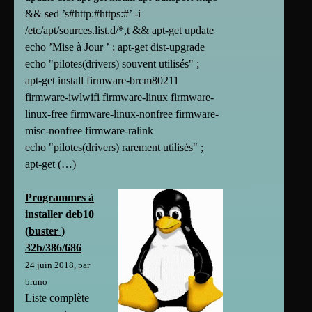
&& sed ’s#http:#https:#’ -i
/etc/apt/sources.list.d/*,t && apt-get update
echo ’Mise à Jour ’ ; apt-get dist-upgrade
echo "pilotes(drivers) souvent utilisés" ;
apt-get install firmware-brcm80211
firmware-iwlwifi firmware-linux firmware-
linux-free firmware-linux-nonfree firmware-
misc-nonfree firmware-ralink
echo "pilotes(drivers) rarement utilisés" ;
apt-get (…)
Programmes à
installer deb10
(buster )
32b/386/686
24 juin 2018, par
bruno
Liste complète