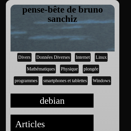
pense-bête de bruno
sanchiz
Divers
Données Diverses
Internet
Linux
Mathématiques
Physique
plongée
programmes
smartphones et tablettes
Windows
debian
Articles