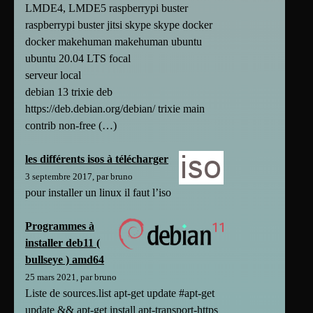
LMDE4, LMDE5 raspberrypi buster
raspberrypi buster jitsi skype skype docker
docker makehuman makehuman ubuntu
ubuntu 20.04 LTS focal
serveur local
debian 13 trixie deb
https://deb.debian.org/debian/ trixie main
contrib non-free (…)
les différents isos à télécharger
3 septembre 2017, par bruno
pour installer un linux il faut l’iso
Programmes à
installer deb11 (
bullseye ) amd64
25 mars 2021, par bruno
Liste de sources.list apt-get update #apt-get
update && apt-get install apt-transport-https