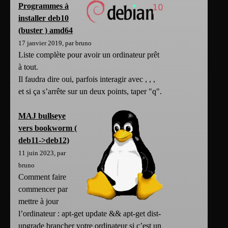
Programmes à
installer deb10
(buster ) amd64
17 janvier 2019, par bruno
Liste complète pour avoir un ordinateur prêt
à tout.
Il faudra dire oui, parfois interagir avec
,
,
,
et si ça s’arrête sur un deux points, taper "q".
MAJ bullseye
vers bookworm (
deb11->deb12)
11 juin 2023, par
bruno
Comment faire
commencer par
mettre à jour
l’ordinateur : apt-get update && apt-get dist-
upgrade brancher votre ordinateur si c’est un