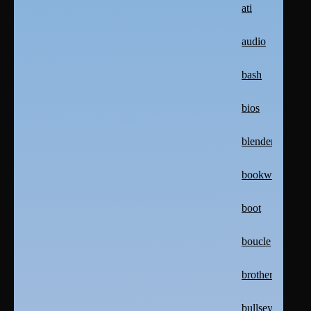
ati
audio
bash
bios
blender
bookworm
boot
boucle
brother
bullseye