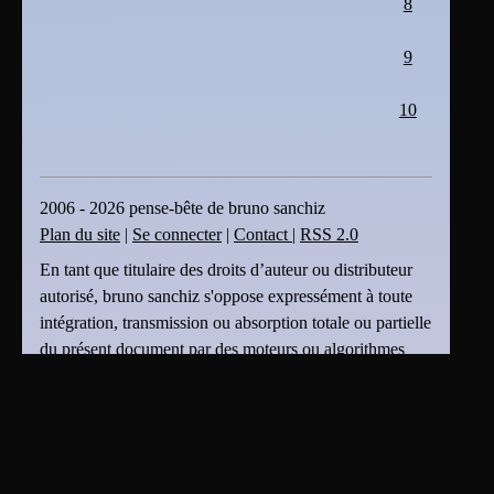
8
9
10
2006 - 2026 pense-bête de bruno sanchiz
Plan du site
|
Se connecter
|
Contact
|
RSS 2.0
En tant que titulaire des droits d’auteur ou distributeur
autorisé, bruno sanchiz s'oppose expressément à toute
intégration, transmission ou absorption totale ou partielle
du présent document par des moteurs ou algorithmes
d’Intelligence Artificielle (IA) sans son accord . bruno
sanchiz s'oppose également à toute fouille de textes et
de données ou création dérivée produite par une IA et
basée sur le présent document sans son accord.