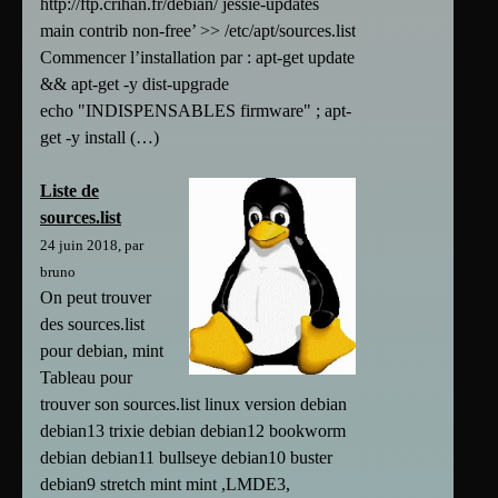
http://ftp.crihan.fr/debian/ jessie-updates
main contrib non-free’ >> /etc/apt/sources.list
Commencer l’installation par : apt-get update
&& apt-get -y dist-upgrade
echo "INDISPENSABLES firmware" ; apt-
get -y install (…)
Liste de
sources.list
24 juin 2018, par
bruno
On peut trouver
des sources.list
pour debian, mint
Tableau pour
trouver son sources.list linux version debian
debian13 trixie debian debian12 bookworm
debian debian11 bullseye debian10 buster
debian9 stretch mint mint ,LMDE3,