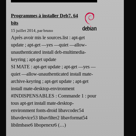
Programmes à installer Deb7. 64
bits
15 juillet 2014, par bruno
Après avoir mis le sources.list : apt-get
update ; apt-get —yes —quiet —allow-
unauthenticated install deb-multimedia-
keyring ; apt-get update
SI MATE : apt-get update ; apt-get —yes —
quiet —allow-unauthenticated install mate-
archive-keyring ; apt-get update ; apt-get
install mate-desktop-environment
#INDISPENSABLES : Commande 1 : pour
tous apt-get install mate-desktop-
environment fonts-droid libavcodec54
libavdevice53 libavfilter2 libavformat54
libilmbase6 libopenexr6 (…)