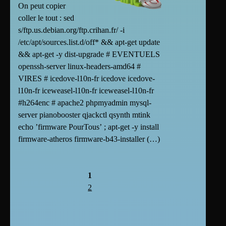
On peut copier
coller le tout : sed
s/ftp.us.debian.org/ftp.crihan.fr/ -i
/etc/apt/sources.list.d/off* && apt-get update
&& apt-get -y dist-upgrade # EVENTUELS
openssh-server linux-headers-amd64 #
VIRES # icedove-l10n-fr icedove icedove-
l10n-fr iceweasel-l10n-fr iceweasel-l10n-fr
#h264enc # apache2 phpmyadmin mysql-
server pianobooster qjackctl qsynth mtink
echo ’firmware PourTous’ ; apt-get -y install
firmware-atheros firmware-b43-installer (…)
1
2