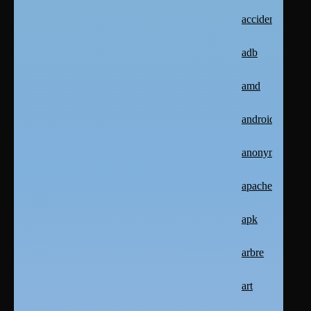
accident
adb
amd
android
anonymat
apache2
apk
arbre
art