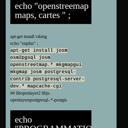
echo "openstreemap
maps, cartes " ;
apt-get install viking
echo "enplus" ;
apt-get install josm
osm2pgsql josm
openstreetmap.* mkgmapgui
mkgmap josm postgresql-
contrib postgresql-server-
dev.* mapcache-cgi
## libopenlayer2 libjs-
openlayerspostgresql-.*-postgis
echo