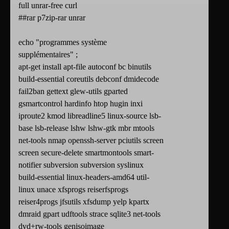
full unrar-free curl
##rar p7zip-rar unrar
echo "programmes système
supplémentaires" ;
apt-get install apt-file autoconf bc binutils
build-essential coreutils debconf dmidecode
fail2ban gettext glew-utils gparted
gsmartcontrol hardinfo htop hugin inxi
iproute2 kmod libreadline5 linux-source lsb-
base lsb-release lshw lshw-gtk mbr mtools
net-tools nmap openssh-server pciutils screen
screen secure-delete smartmontools smart-
notifier subversion subversion syslinux
build-essential linux-headers-amd64 util-
linux unace xfsprogs reiserfsprogs
reiser4progs jfsutils xfsdump yelp kpartx
dmraid gpart udftools strace sqlite3 net-tools
dvd+rw-tools genisoimage