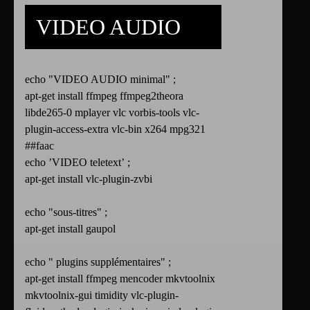
VIDEO AUDIO
echo "VIDEO AUDIO minimal" ;
apt-get install ffmpeg ffmpeg2theora
libde265-0 mplayer vlc vorbis-tools vlc-
plugin-access-extra vlc-bin x264 mpg321
##faac
echo ’VIDEO teletext’ ;
apt-get install vlc-plugin-zvbi
echo "sous-titres" ;
apt-get install gaupol
echo " plugins supplémentaires" ;
apt-get install ffmpeg mencoder mkvtoolnix
mkvtoolnix-gui timidity vlc-plugin-