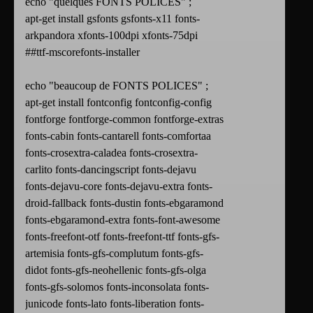
echo "quelques FONTS POLICES" ;
apt-get install gsfonts gsfonts-x11 fonts-
arkpandora xfonts-100dpi xfonts-75dpi
##ttf-mscorefonts-installer
echo "beaucoup de FONTS POLICES" ;
apt-get install fontconfig fontconfig-config
fontforge fontforge-common fontforge-extras
fonts-cabin fonts-cantarell fonts-comfortaa
fonts-crosextra-caladea fonts-crosextra-
carlito fonts-dancingscript fonts-dejavu
fonts-dejavu-core fonts-dejavu-extra fonts-
droid-fallback fonts-dustin fonts-ebgaramond
fonts-ebgaramond-extra fonts-font-awesome
fonts-freefont-otf fonts-freefont-ttf fonts-gfs-
artemisia fonts-gfs-complutum fonts-gfs-
didot fonts-gfs-neohellenic fonts-gfs-olga
fonts-gfs-solomos fonts-inconsolata fonts-
junicode fonts-lato fonts-liberation fonts-