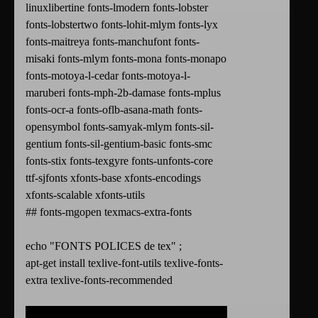
linuxlibertine fonts-lmodern fonts-lobster
fonts-lobstertwo fonts-lohit-mlym fonts-lyx
fonts-maitreya fonts-manchufont fonts-
misaki fonts-mlym fonts-mona fonts-monapo
fonts-motoya-l-cedar fonts-motoya-l-
maruberi fonts-mph-2b-damase fonts-mplus
fonts-ocr-a fonts-oflb-asana-math fonts-
opensymbol fonts-samyak-mlym fonts-sil-
gentium fonts-sil-gentium-basic fonts-smc
fonts-stix fonts-texgyre fonts-unfonts-core
ttf-sjfonts xfonts-base xfonts-encodings
xfonts-scalable xfonts-utils
## fonts-mgopen texmacs-extra-fonts
echo "FONTS POLICES de tex" ;
apt-get install texlive-font-utils texlive-fonts-
extra texlive-fonts-recommended