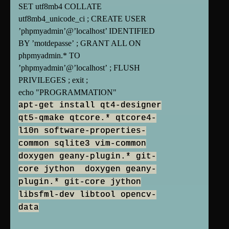
SET utf8mb4 COLLATE
utf8mb4_unicode_ci ; CREATE USER
’phpmyadmin’@’localhost’ IDENTIFIED
BY ’motdepasse’ ; GRANT ALL ON
phpmyadmin.* TO
’phpmyadmin’@’localhost’ ; FLUSH
PRIVILEGES ; exit ;
echo "PROGRAMMATION"
apt-get install qt4-designer
qt5-qmake qtcore.* qtcore4-
l10n software-properties-
common sqlite3 vim-common
doxygen geany-plugin.* git-
core jython doxygen geany-
plugin.* git-core jython
libsfml-dev libtool opencv-
data