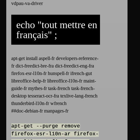
vdpau-va-driver
echo "tout mettre en
français" ;
apt-get install aspell-fr developers-reference-
fr dict-freedict-bre-fra dict-freedict-eng-fra
firefox-esr-l10n-fr hunspell-fr ifrench-gut
libreoffice-help-fr libreoffice-l10n-fr maint-
guide-fr mythes-fr task-french task-french-
desktop tesseract-ocr-fra texlive-lang-french
thunderbird-l10n-fr wfrench
##doc-debian-fr manpages-fr
apt-get --purge remove
firefox-esr-l10n-ar firefox-