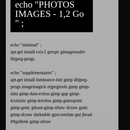
echo "PHOTOS
IMAGES - 1,2 Go
" ;
echo "minimal" ;
apt-get install exiv2 geeqie gimagereader
libjpeg-progs
echo "supplémentaires" ;
apt-get install luminance-hdr gimp libjpeg-
progs imagemagick mjpegtools gimp gimp-
data gimp-data-extras gimp-gap gimp-
texturize gimp-lensfun gimp-gutenprint
gimp-gmic gtkam-gimp ufraw dcraw gmic
gimp-dcraw darktable gpscorrelate-gui jhead
##gallerie gimp-ufraw