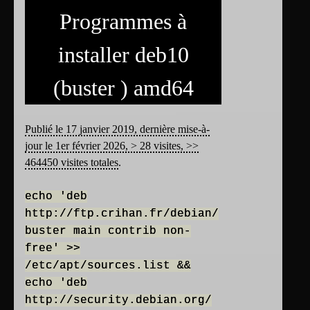
Programmes à
installer deb10
(buster ) amd64
Publié le 17 janvier 2019, dernière mise-à-
jour le 1er février 2026, > 28 visites, >>
464450 visites totales
.
echo 'deb
http://ftp.crihan.fr/debian/
buster main contrib non-
free' >>
/etc/apt/sources.list &&
echo 'deb
http://security.debian.org/