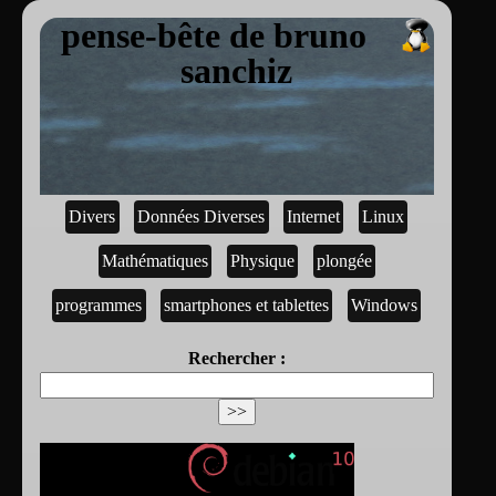
pense-bête de bruno
sanchiz
Divers
Données Diverses
Internet
Linux
Mathématiques
Physique
plongée
programmes
smartphones et tablettes
Windows
Rechercher :