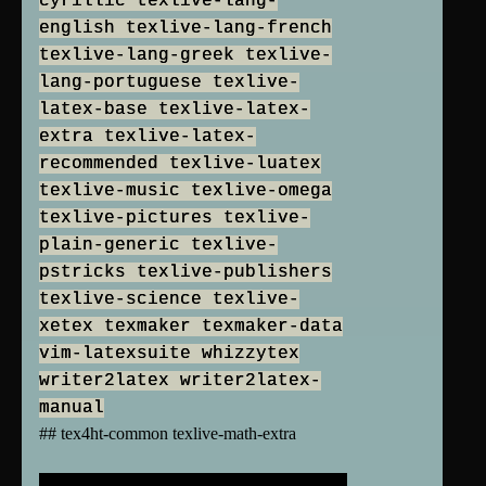
cyrillic texlive-lang-
english texlive-lang-french
texlive-lang-greek texlive-
lang-portuguese texlive-
latex-base texlive-latex-
extra texlive-latex-
recommended texlive-luatex
texlive-music texlive-omega
texlive-pictures texlive-
plain-generic texlive-
pstricks texlive-publishers
texlive-science texlive-
xetex texmaker texmaker-data
vim-latexsuite whizzytex
writer2latex writer2latex-
manual
## tex4ht-common texlive-math-extra