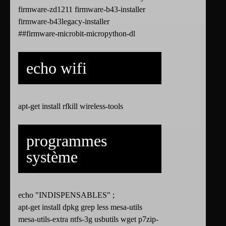
firmware-zd1211 firmware-b43-installer
firmware-b43legacy-installer
##firmware-microbit-micropython-dl
echo wifi
apt-get install rfkill wireless-tools
programmes
système
echo "INDISPENSABLES" ;
apt-get install dpkg grep less mesa-utils
mesa-utils-extra ntfs-3g usbutils wget p7zip-