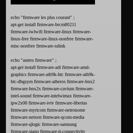
echo "firmware les plus courant" ;
apt-get install firmware-brcm80211
firmware-iwlwifi firmware-linux firmware-
linux-free firmware-linux-nonfree firmware-
misc-nonfree firmware-ralink
echo "autres firmware" ;
apt-get install firmware-adi firmware-amd-
graphics firmware-ath9k-htc firmware-ath9k-
htc-dbgsym firmware-atheros firmware-bnx2
firmware-bnx2x firmware-cavium firmware-
intel-sound firmware-intelwimax firmware-
ipw2x00 firmware-ivtv firmware-libertas
firmware-myricom firmware-netronome
firmware-netxen firmware-qcom-media
firmware-qlogic firmware-samsung
firmware-siano firmware-ti-connectivity