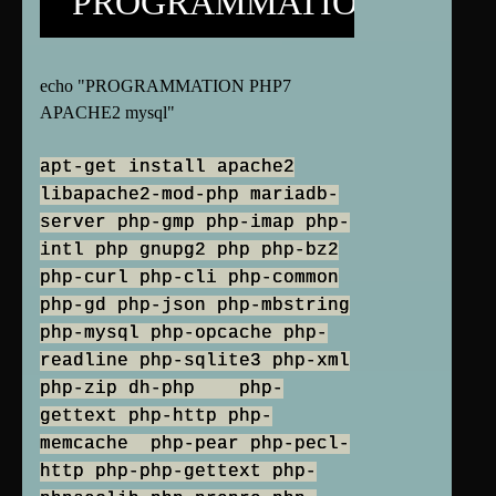
"PROGRAMMATION"
echo "PROGRAMMATION PHP7
APACHE2 mysql"
apt-get install apache2
libapache2-mod-php mariadb-
server php-gmp php-imap php-
intl php gnupg2 php php-bz2
php-curl php-cli php-common
php-gd php-json php-mbstring
php-mysql php-opcache php-
readline php-sqlite3 php-xml
php-zip dh-php php-
gettext php-http php-
memcache php-pear php-pecl-
http php-php-gettext php-