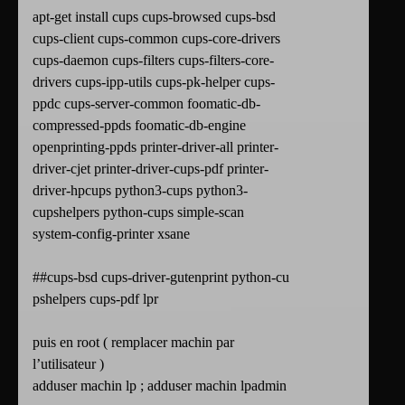
apt-get install cups cups-browsed cups-bsd
cups-client cups-common cups-core-drivers
cups-daemon cups-filters cups-filters-core-
drivers cups-ipp-utils cups-pk-helper cups-
ppdc cups-server-common foomatic-db-
compressed-ppds foomatic-db-engine
openprinting-ppds printer-driver-all printer-
driver-cjet printer-driver-cups-pdf printer-
driver-hpcups python3-cups python3-
cupshelpers python-cups simple-scan
system-config-printer xsane
##cups-bsd cups-driver-gutenprint python-cu
pshelpers cups-pdf lpr
puis en root ( remplacer machin par
l’utilisateur )
adduser machin lp ; adduser machin lpadmin