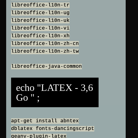
libreoffice-l10n-tr
libreoffice-l10n-ug
libreoffice-l10n-uk
libreoffice-l10n-vi
libreoffice-l10n-xh
libreoffice-l10n-zh-cn
libreoffice-l10n-zh-tw
libreoffice-java-common
echo "LATEX - 3,6
Go " ;
apt-get install abntex
dblatex fonts-dancingscript
geany-plugin-latex