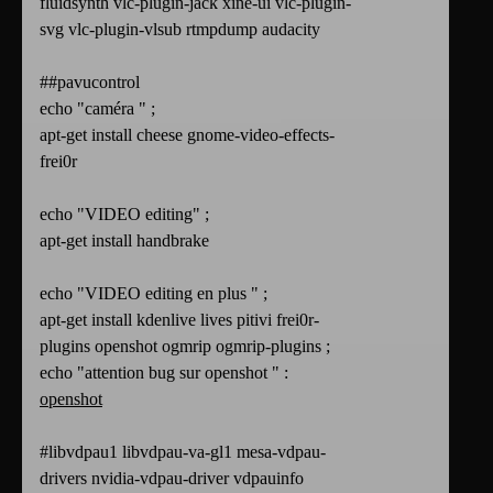
fluidsynth vlc-plugin-jack xine-ui vlc-plugin-
svg vlc-plugin-vlsub rtmpdump audacity
##pavucontrol
echo "caméra " ;
apt-get install cheese gnome-video-effects-
frei0r
echo "VIDEO editing" ;
apt-get install handbrake
echo "VIDEO editing en plus " ;
apt-get install kdenlive lives pitivi frei0r-
plugins openshot ogmrip ogmrip-plugins ;
echo "attention bug sur openshot " :
openshot
#libvdpau1 libvdpau-va-gl1 mesa-vdpau-
drivers nvidia-vdpau-driver vdpauinfo