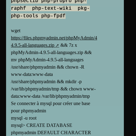
phpseclib php-propro php-
raphf php-text-wiki pkg-
php-tools php-fpdf
wget
https://files.phpmyadmin.net/phpMyAdmin/4.9.5/phpMyAdmin-
4.9.5-all-languages.zip
&& 7z x
phpMyAdmin-4.9.5-all-languages.zip &&
mv phpMyAdmin-4.9.5-all-languages
/usr/share/phpmyadmin && chown -R
www-data:www-data
/usr/share/phpmyadmin && mkdir -p
/var/lib/phpmyadmin/tmp && chown www-
data:www-data /var/lib/phpmyadmin/tmp
Se connecter à mysql pour créer une base
pour phpmyadmin
mysql -u root
mysql> CREATE DATABASE
phpmyadmin DEFAULT CHARACTER