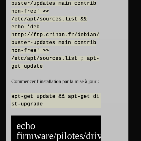
buster/updates main contrib
non-free' >>
/etc/apt/sources.list &&
echo 'deb
http://ftp.crihan.fr/debian/
buster-updates main contrib
non-free' >>
/etc/apt/sources.list ; apt-
get update
Commencer l’installation par la mise à jour :
apt-get update && apt-get di
echo
firmware/pilotes/drivers