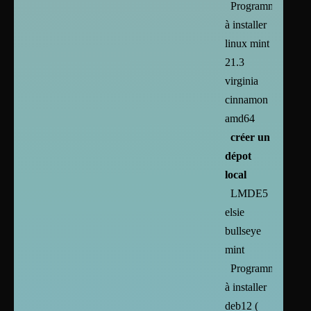
Programmes
à installer
linux mint
21.3
virginia
cinnamon
amd64
créer un
dépot
local
LMDE5
elsie
bullseye
mint
Programmes
à installer
deb12 (