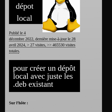
dépot
local
Publié le 4
décembre 2022, dernière mise-à-jour le 28
avril 2024, > 27 visites, >> 465530 visites
totales
.
pour créer un dépôt
local avec juste les
.deb existant
Sur l’hôte :