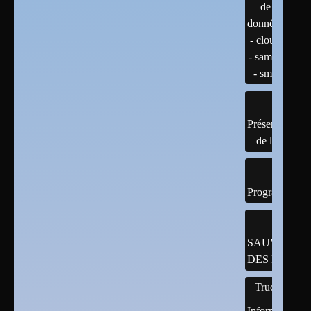
de
données
- cloud
- samba
- smb
Présentation
de linux
Programmatio
SAUVEGAR
DES DONNÉ
Trucs
Informatiques