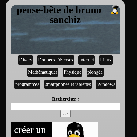
pense-bête de bruno
sanchiz
Divers
Données Diverses
Internet
Linux
Mathématiques
Physique
plongée
programmes
smartphones et tablettes
Windows
Rechercher :
créer un