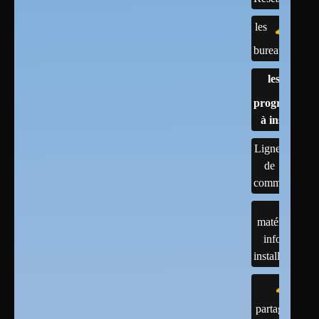
les
bureaux
les
programmes
à installer
Lignes
de
commandes
matériels :
infos et
installations
partage