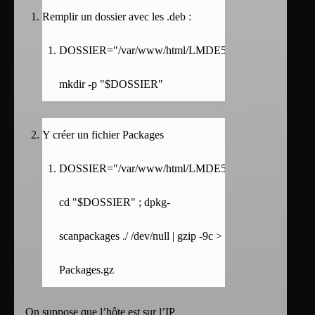
Remplir un dossier avec les .deb :
DOSSIER="/var/www/html/LMDE5/" ;
mkdir -p "$DOSSIER"
Y créer un fichier Packages
DOSSIER="/var/www/html/LMDE5/" ;
cd "$DOSSIER" ; dpkg-
scanpackages ./ /dev/null | gzip -9c >
Packages.gz
On suppose que l’hôte est sur l’IP