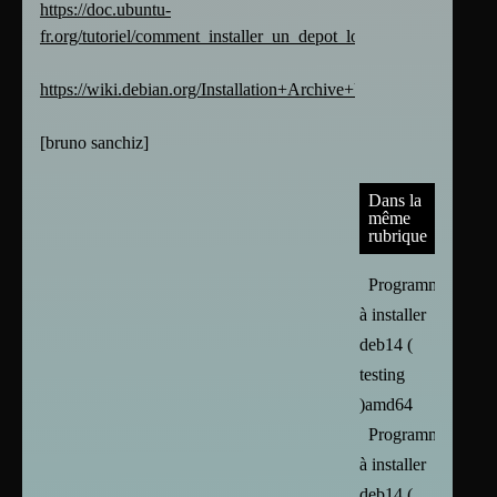
https://doc.ubuntu-
fr.org/tutoriel/comment_installer_un_depot_local
https://wiki.debian.org/Installation+Archive+USBStick
[
bruno sanchiz
]
Dans la
même
rubrique
Programmes
à installer
deb14 (
testing
)amd64
Programmes
à installer
deb14 (