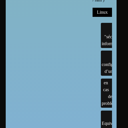
Linux
"sécurité"
informatique
configuration
d’un linux
en
cas
de
problème
Equivalents