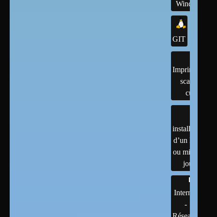
Windows
GIT
Imprimantes,
scanner,
cups
installation
d’un linux
ou mises à
jour
Internet
-
Réseaux