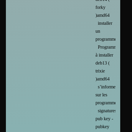
forky
)amd64
installer
un
programme
Programmes
à installer
deb13 (
trixie
)amd64
s’informer
sur les
programmes
signatures
pub key -
pubkey