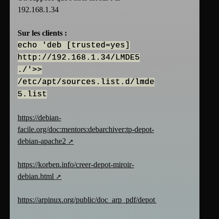
192.168.1.34
Sur les clients :
echo 'deb [trusted=yes]
http://192.168.1.34/LMDE5
./'>>
/etc/apt/sources.list.d/lmde
5.list
https://debian-
facile.org/doc:mentors:debarchiver:tp-depot-
debian-apache2
https://korben.info/creer-depot-miroir-
debian.html
https://arpinux.org/public/doc_arp_pdf/depot_local.pdf