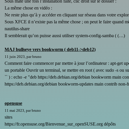
Sous mate une fois l’installation faite, clic droit sur le dossier :
La même chose en vidéo :
Ne reste plus qu’à y accéder en cliquant sur réseau dans votre explora
Sous XFCE il n’existe pas la même chose ; on peut le faire quand mêm
nautilus-share
Il semblerait qu’on puisse aussi utiliser system-config-samba ( (…)
MAJ bullseye vers bookworm ( deb11->deb12)
11 juin 2023, par bruno
Comment faire commencer par mettre à jour l’ordinateur : apt-get upd
un portable Ouvrir un terminal, se mettre en root ( avec sudo -s ou su r
`` ) : echo -e "deb https://deb.debian.org/debian bookworm main con
https://deb.debian.org/debian bookworm-updates main contrib non-
opensuse
11 mai 2023, par bruno
sites
https://fr.opensuse.org/Bienvenue_sur_openSUSE.org dépôts