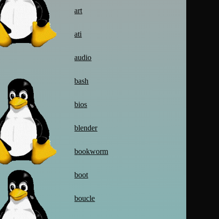
art
ati
audio
bash
bios
blender
bookworm
boot
boucle