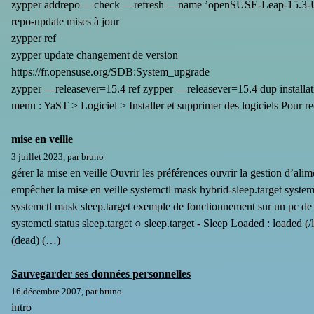
zypper addrepo —check —refresh —name ’openSUSE-Leap-15.3-Upda
repo-update mises à jour
zypper ref
zypper update changement de version
https://fr.opensuse.org/SDB:System_upgrade
zypper —releasever=15.4 ref zypper —releasever=15.4 dup installa
menu : YaST > Logiciel > Installer et supprimer des logiciels Pour re
mise en veille
3 juillet 2023, par bruno
gérer la mise en veille Ouvrir les préférences ouvrir la gestion d’ali
empêcher la mise en veille systemctl mask hybrid-sleep.target system
systemctl mask sleep.target exemple de fonctionnement sur un pc de 
systemctl status sleep.target ○ sleep.target - Sleep Loaded : loaded (/l
(dead) (…)
Sauvegarder ses données personnelles
16 décembre 2007, par bruno
intro