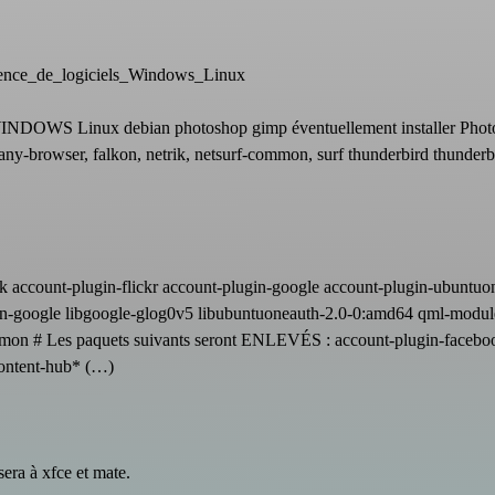
lence_de_logiciels_Windows_Linux
 WINDOWS Linux debian photoshop gimp éventuellement installer Pho
phany-browser, falkon, netrik, netsurf-common, surf thunderbird thunderb
account-plugin-flickr account-plugin-google account-plugin-ubuntuo
ugin-google libgoogle-glog0v5 libubuntuoneauth-2.0-0:amd64 qml-modul
mon # Les paquets suivants seront ENLEVÉS : account-plugin-facebo
content-hub* (…)
sera à xfce et mate.