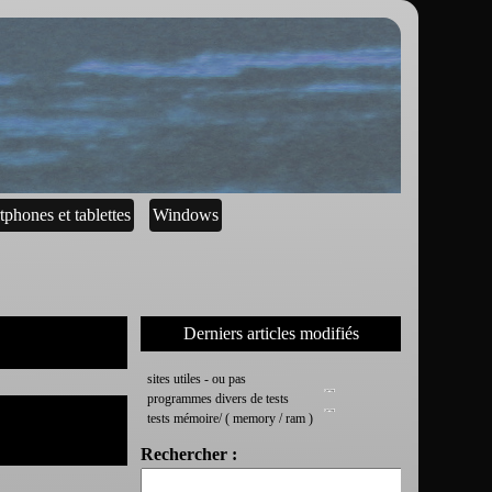
tphones et tablettes
Windows
Derniers articles modifiés
sites utiles - ou pas
programmes divers de tests
tests mémoire/ ( memory / ram )
Rechercher :