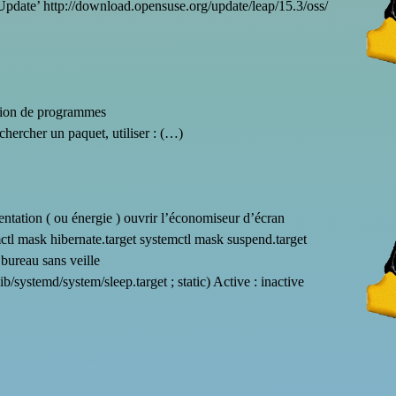
te’ http://download.opensuse.org/update/leap/15.3/oss/
tion de programmes
chercher un paquet, utiliser : (…)
mentation ( ou énergie ) ouvrir l’économiseur d’écran
ctl mask hibernate.target systemctl mask suspend.target
bureau sans veille
ib/systemd/system/sleep.target ; static) Active : inactive