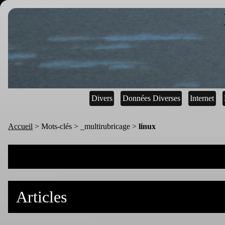
Divers
Données Diverses
Internet
Accueil
> Mots-clés > _multirubricage >
linux
Articles