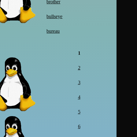
brother
bullseye
bureau
1
2
3
4
5
6