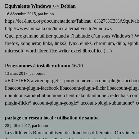
Equivalents Windows <-> Debian
16 décembre 2015, par bruno
https://lea-linux.org/documentations/Tableau_d%27%C3%A9quiva
http://www.linuxalt.com/linux-alternatives-to/windows
Quel programme utiliser quand a l’habitude d’un sous Windows ?
firefox, konqueror, links, links2, lynx, elinks, chromium, dillo, epi
microsoft_word libreoffice writer excel libreoffice (…)
Programmes à installer ubuntu 16.10
13 mars 2017, par bruno
#FICHIERS a virer apt-get —purge remove account-plugin-facebook 
libaccount-plugin-facebook libaccount-plugin-flickr libaccount-pl
ubuntuone:amd64 ubuntuone-client-data ubuntuone-credentials-com
plugin-flickr* account-plugin-google* account-plugin-ubuntuone* 
partage en réseau local : utilisation de samba
28 juillet 2017, par bruno
Les différents Bureau utilisent des fonctions différentes. On s’intéres