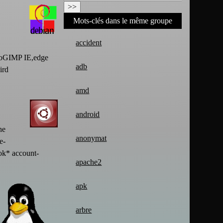
Mots-clés dans le même groupe
accident
toGIMP IE,edge
adb
ird
amd
android
ne
anonymat
e-
ok* account-
apache2
apk
arbre