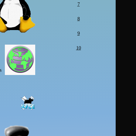
7
8
9
10
s