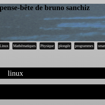
pense-bête de bruno sanchiz
Linux
Mathématiques
Physique
plongée
programmes
smar
linux