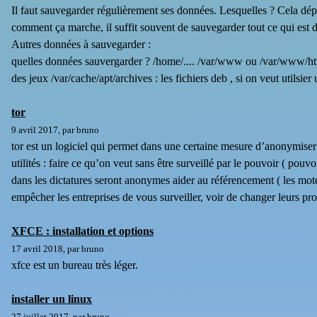
Il faut sauvegarder régulièrement ses données. Lesquelles ? Cela dépen
comment ça marche, il suffit souvent de sauvegarder tout ce qui est d
Autres données à sauvegarder :
quelles données sauvergarder ? /home/.... /var/www ou /var/www/htm
des jeux /var/cache/apt/archives : les fichiers deb , si on veut utilsi
tor
9 avril 2017, par bruno
tor est un logiciel qui permet dans une certaine mesure d’anonymise
utilités : faire ce qu’on veut sans être surveillé par le pouvoir ( pouvo
dans les dictatures seront anonymes aider au référencement ( les mote
empêcher les entreprises de vous surveiller, voir de changer leurs pr
XFCE : installation et options
17 avril 2018, par bruno
xfce est un bureau très léger.
installer un linux
27 juillet 2017, par bruno