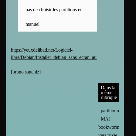
pas de choisir les partitions en
manuel
https://yeuxdelibad.net/Logiciel-
libre/Debian/Installer_debian_sans_ecran_automatiquement.html
[
bruno sanchiz
]
Dans la
même
rubrique
partitionnement
MAJ
bookworm
vers trixie