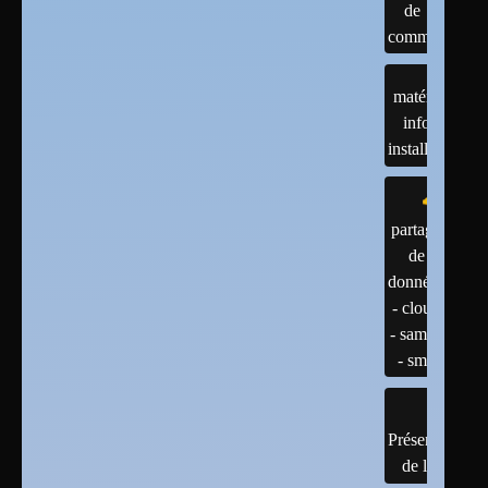
de
commandes
matériels :
infos et
installations
partage
de
données
- cloud
- samba
- smb
Présentation
de linux