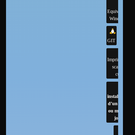
Equivalents
Windows
GIT
Imprimantes,
scanner,
cups
installation
d’un linux
ou mises à
jour