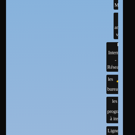
MINT
anciennes
versions
Internet
-
Réseaux
les
bureaux
les
programmes
à installer
Lignes