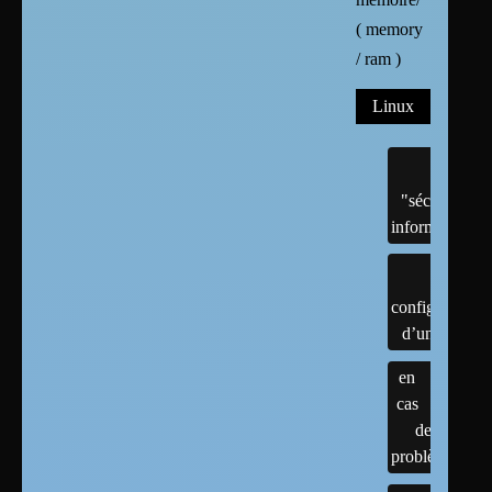
( memory
/ ram )
Linux
"sécurité"
informatique
configuration
d’un linux
en
cas
de
problème