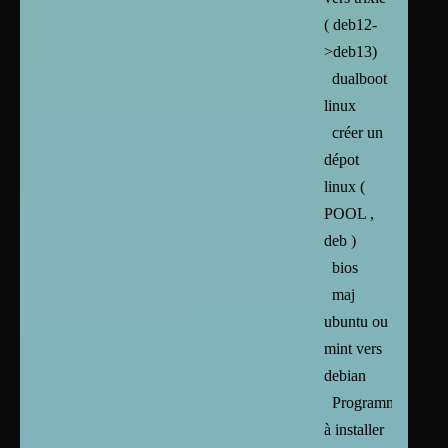
( deb12-
>deb13)
dualboot
linux
créer un
dépot
linux (
POOL ,
deb )
bios
maj
ubuntu ou
mint vers
debian
Programmes
à installer