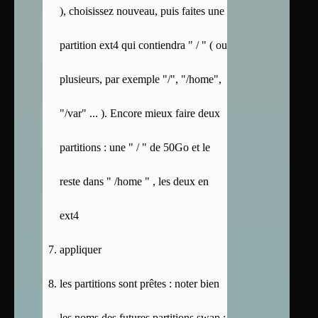
), choisissez nouveau, puis faites une
partition ext4 qui contiendra " / " ( ou
plusieurs, par exemple "/", "/home",
"/var" ... ). Encore mieux faire deux
partitions : une " / " de 50Go et le
reste dans " /home " , les deux en
ext4
appliquer
les partitions sont prêtes : noter bien
les noms des futures partitions swap :