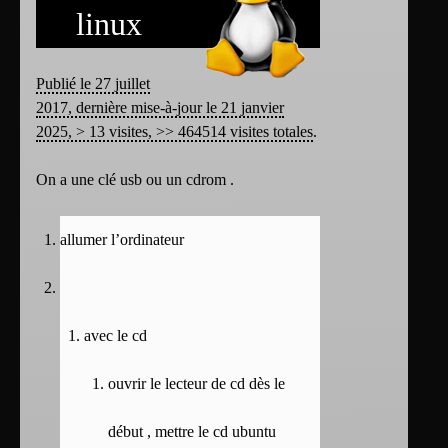
linux
Publié le 27 juillet
2017, dernière mise-à-jour le 21 janvier
2025, > 13 visites, >> 464514 visites totales
.
On a une clé usb ou un cdrom .
allumer l’ordinateur
avec le cd
ouvrir le lecteur de cd dès le
début , mettre le cd ubuntu