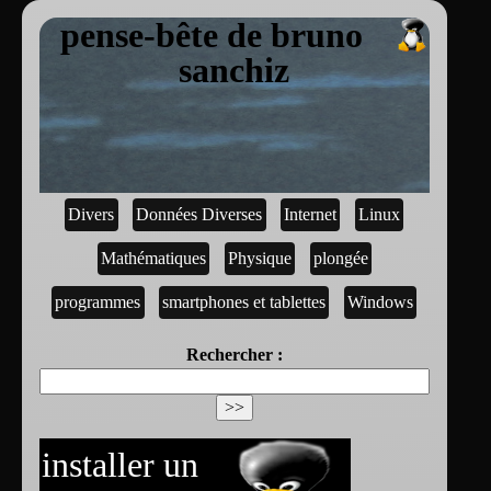
pense-bête de bruno
sanchiz
Divers
Données Diverses
Internet
Linux
Mathématiques
Physique
plongée
programmes
smartphones et tablettes
Windows
Rechercher :
installer un