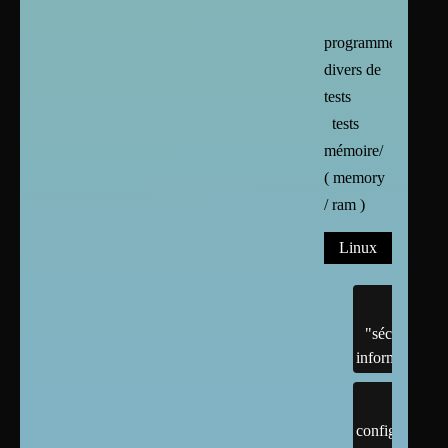
programmes
divers de
tests
tests
mémoire/
( memory
/ ram )
Linux
"sécurité"
informatique
configuration