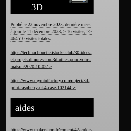
3D
Publié le 22 novembre 2023, dernière mise-
à-jour le 11 décembre 2023, > 16 visites, >>
464510 visites totales
.
https://technochouette.istocks.club/30-idees-
et-projets-dimpression-3d-utiles-pour-votre-
maison/2020-10-02/
https://www.myminifactory.com/object/3d-
print-raspberry-pi-4-case-102144
aides
https://www.makershop.fr/content/42-guide-