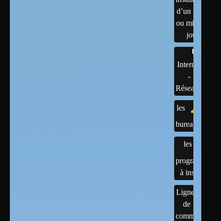
d’un linux
ou mises à
jour
Internet
-
Réseaux
les
bureaux
les
programmes
à installer
Lignes
de
commandes