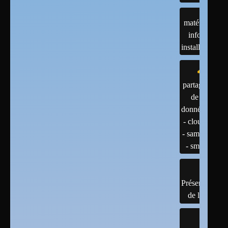
matériels :
infos et
installations
partage
de
données
- cloud
- samba
- smb
Présentation
de linux