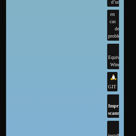
d’un linux
en
cas
de
problème
Equivalents
Windows
GIT
Imprimantes,
scanner, cups
installation