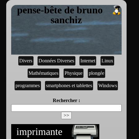
pense-bête de bruno
sanchiz
Divers
Données Diverses
Internet
Linux
Mathématiques
Physique
plongée
programmes
smartphones et tablettes
Windows
Rechercher :
imprimante