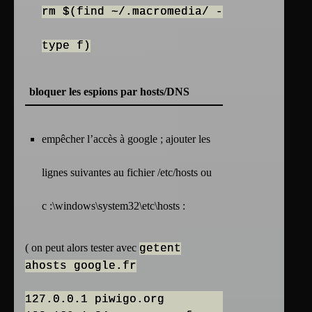
rm $(find ~/.macromedia/ -
type f)
bloquer les espions par hosts/DNS
empêcher l’accès à google ; ajouter les
lignes suivantes au fichier /etc/hosts ou
c :\windows\system32\etc\hosts :
( on peut alors tester avec
getent
ahosts google.fr
127.0.0.1 piwigo.org