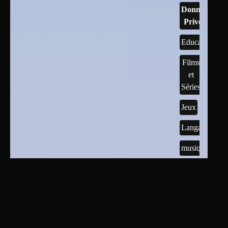
Données
Privées
Educatif
Films
et
Séries
Jeux
Langages
musique
Mots-
clés
données
personnelles