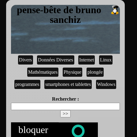
pense-bête de bruno
sanchiz
Divers
Données Diverses
Internet
Linux
Mathématiques
Physique
plongée
programmes
smartphones et tablettes
Windows
Rechercher :
bloquer