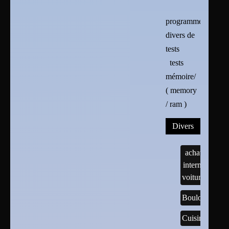
programmes
divers de
tests
tests
mémoire/
( memory
/ ram )
Divers
achats
internet
voitures
Boulots
Cuisine