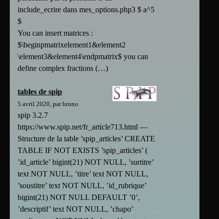
include_ecrire dans mes_options.php3 $ a^5
$
You can insert matrices :
$\beginpmatrixelement1&element2
\element3&element4\endpmatrix$ you can
define complex fractions (…)
tables de spip
5 avril 2020, par bruno
spip 3.2.7
https://www.spip.net/fr_article713.html —
Structure de la table ’spip_articles’ CREATE
TABLE IF NOT EXISTS ’spip_articles’ (
’id_article’ bigint(21) NOT NULL, ’surtitre’
text NOT NULL, ’titre’ text NOT NULL,
’soustitre’ text NOT NULL, ’id_rubrique’
bigint(21) NOT NULL DEFAULT ’0’,
’descriptif’ text NOT NULL, ’chapo’