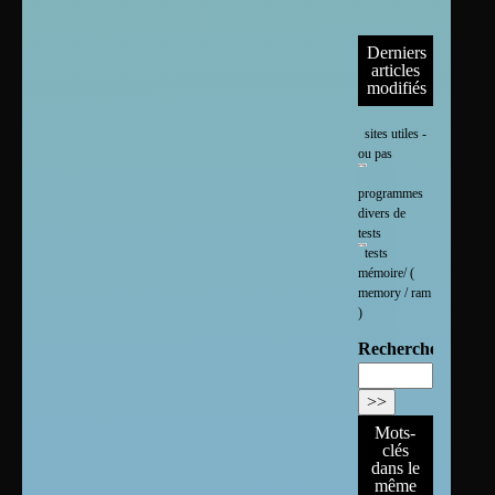
Derniers
articles
modifiés
sites utiles -
ou pas
programmes
divers de
tests
tests
mémoire/ (
memory / ram
)
Rechercher :
Mots-
clés
dans le
même