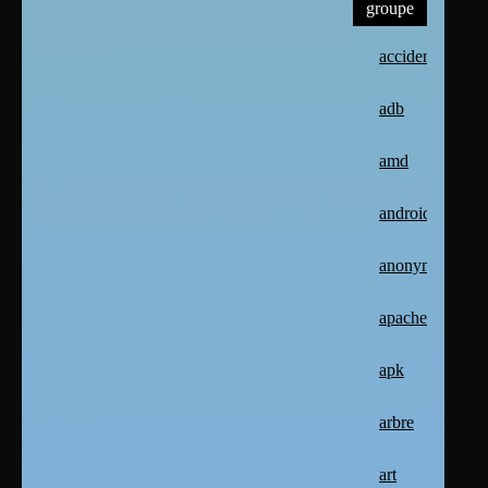
groupe
accident
adb
amd
android
anonymat
apache2
apk
arbre
art