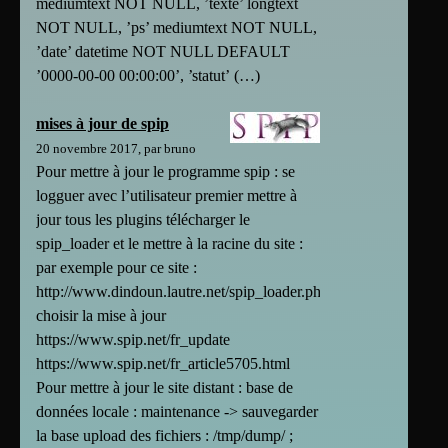
mediumtext NOT NULL, ’texte’ longtext
NOT NULL, ’ps’ mediumtext NOT NULL,
’date’ datetime NOT NULL DEFAULT
’0000-00-00 00:00:00’, ’statut’ (…)
mises à jour de spip
20 novembre 2017, par bruno
Pour mettre à jour le programme spip : se
logguer avec l’utilisateur premier mettre à
jour tous les plugins télécharger le
spip_loader et le mettre à la racine du site :
par exemple pour ce site :
http://www.dindoun.lautre.net/spip_loader.php
choisir la mise à jour
https://www.spip.net/fr_update
https://www.spip.net/fr_article5705.html
Pour mettre à jour le site distant : base de
données locale : maintenance -> sauvegarder
la base upload des fichiers : /tmp/dump/ ;