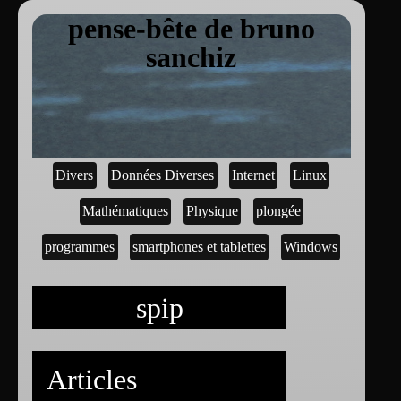
pense-bête de bruno
sanchiz
Divers
Données Diverses
Internet
Linux
Mathématiques
Physique
plongée
programmes
smartphones et tablettes
Windows
spip
Articles