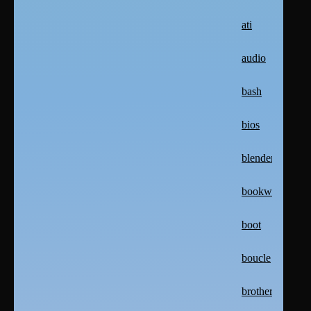
ati
audio
bash
bios
blender
bookworm
boot
boucle
brother