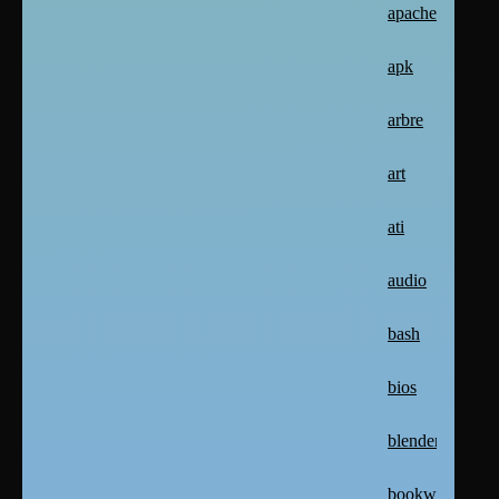
apache2
apk
arbre
art
ati
audio
bash
bios
blender
bookworm