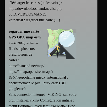
télécharger les cartes ( et les voix ) :
http://download.osmand.net/list.php
ou DIVERS/OSMAND/
voir aussi : regarder une carte (…)
regarder une carte -
GPS GPX map osm
2 août 2016, par bruno
Il existe plusieurs
prescripteurs de
cartes :
https://osmand.net/map/
https://umap.openstreetmap.fr
IGN/geoportail le mieux, international :
openstreetmap le pire : burk cartes 3D :
googleearth
Sans connexion internet : VIKING. sur votre
ordi, installez viking Configuration initiale :
menu Edition->LayerDefaults->Map->Type