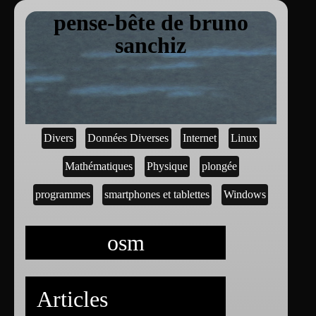
pense-bête de bruno
sanchiz
Divers
Données Diverses
Internet
Linux
Mathématiques
Physique
plongée
programmes
smartphones et tablettes
Windows
osm
Articles