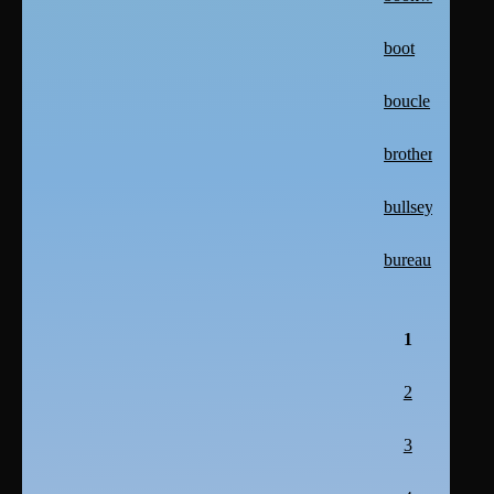
boot
boucle
brother
bullseye
bureau
1
2
3