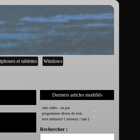
tphones et tablettes
Windows
Derniers articles modifiés
sites utiles - ou pas
programmes divers de tests
tests mémoire/ ( memory / ram )
Rechercher :