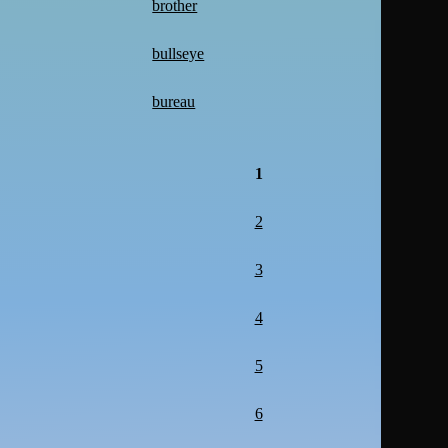
brother
bullseye
bureau
1
2
3
4
5
6