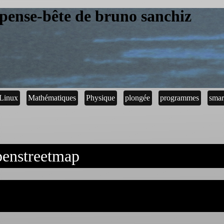
pense-bête de bruno sanchiz
Linux
Mathématiques
Physique
plongée
programmes
smar
penstreetmap