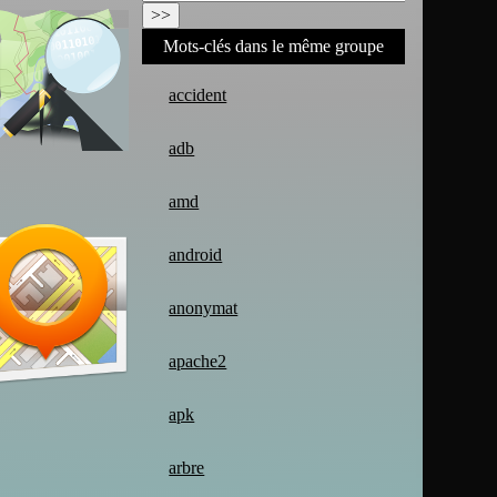
Mots-clés dans le même groupe
accident
adb
amd
android
anonymat
apache2
apk
arbre