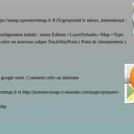
https://umap.openstreetmap.fr IGN/geoportail le mieux, international :
 Configuration initiale : menu Edition->LayerDefaults->Map->Type
: créer un nouveau calque TrackWayPoint ( Point de cheminement ).
 google store. Comment créer un itinéraire
reetmap.fr et http://justeunvoyage.e-monsite.com/pages/preparer-
.php