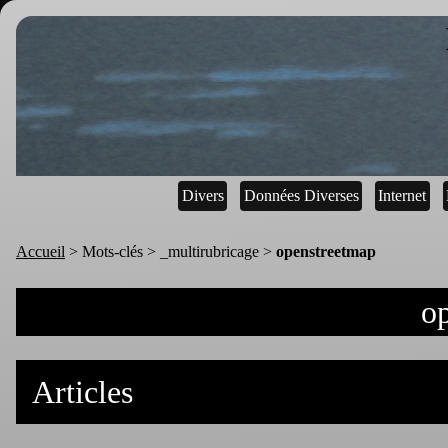
Divers
Données Diverses
Internet
Accueil
> Mots-clés > _multirubricage >
openstreetmap
o
Articles