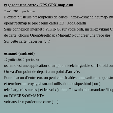
regarder une carte - GPS GPX map osm
2 août 2016, par bruno
Il existe plusieurs prescripteurs de cartes : https://osmand.net/map/ 
openstreetmap le pire : burk cartes 3D : googleearth
Sans connexion internet : VIKING. sur votre ordi, installez viking
de carte, choisir OpenStreetMap (Mapnik) Pour créer une trace gps 
Sur cette carte, tracer les (…)
osmand (android)
17 juillet 2019, par bruno
osmand est une application smartphone téélchargeable sur f-droid ou
On va d’un point de départ à un point d’arrivée.
Pour chacun d’entre eux on peut choisir aides : https://forum.openst
et-terminer-un-voyage/osmand-utilisation-basique.html ( ou )
télécharger les cartes ( et les voix ) : http://download.osmand.net/list
ou DIVERS/OSMAND/
voir aussi : regarder une carte (…)