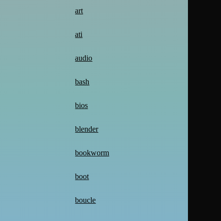
art
ati
audio
bash
bios
blender
bookworm
boot
boucle