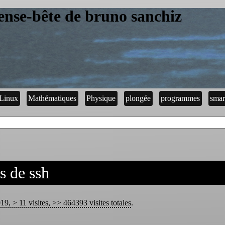
ense-bête de bruno sanchiz
Linux
Mathématiques
Physique
plongée
programmes
smar
s de ssh
9, > 11 visites, >> 464393 visites totales
.