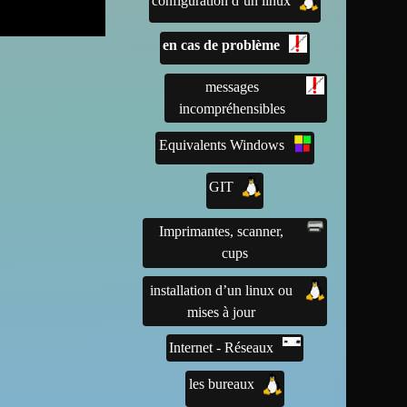
configuration d’un linux
en cas de problème
messages
incompréhensibles
Equivalents Windows
GIT
Imprimantes, scanner,
cups
installation d’un linux ou
mises à jour
Internet - Réseaux
les bureaux