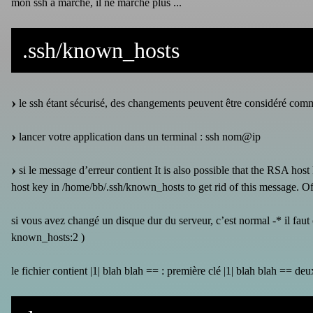
mon ssh a marché, il ne marche plus ...
.ssh/known_hosts
le ssh étant sécurisé, des changements peuvent être considéré com
lancer votre application dans un terminal : ssh nom@ip
si le message d’erreur contient It is also possible that the RSA hos
host key in /home/bb/.ssh/known_hosts to get rid of this message. 
si vous avez changé un disque dur du serveur, c’est normal -* il faut 
known_hosts:2 )
le fichier contient |1| blah blah == : première clé |1| blah blah == de