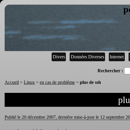
p
Divers
Données Diverses
Internet
Rechercher :
Accueil
>
Linux
>
en cas de problème
>
plus de ssh
plu
Publié le 20 décembre 2007, dernière mise-à-jour le 12 septembre 201