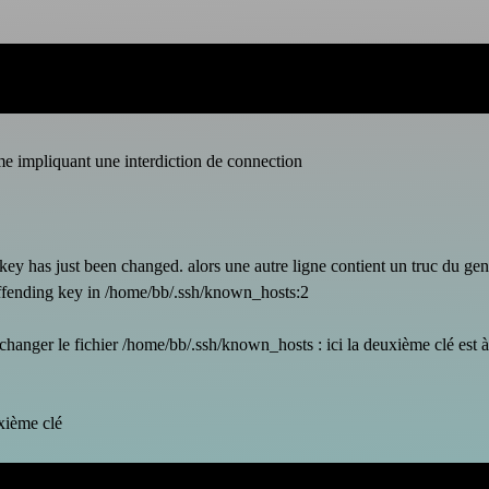
me impliquant une interdiction de connection
t key has just been changed. alors une autre ligne contient un truc du ge
Offending key in /home/bb/.ssh/known_hosts:2
changer le fichier /home/bb/.ssh/known_hosts : ici la deuxième clé est à 
uxième clé