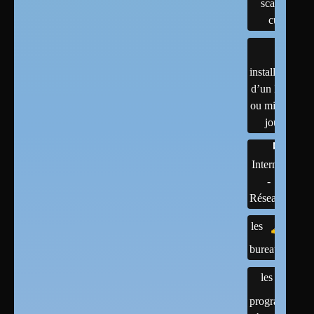
scanner,
cups
installation
d’un linux
ou mises à
jour
Internet
-
Réseaux
les
bureaux
les
programmes