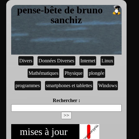
pense-bête de bruno
sanchiz
Divers
Données Diverses
Internet
Linux
Mathématiques
Physique
plongée
programmes
smartphones et tablettes
Windows
Rechercher :
mises à jour