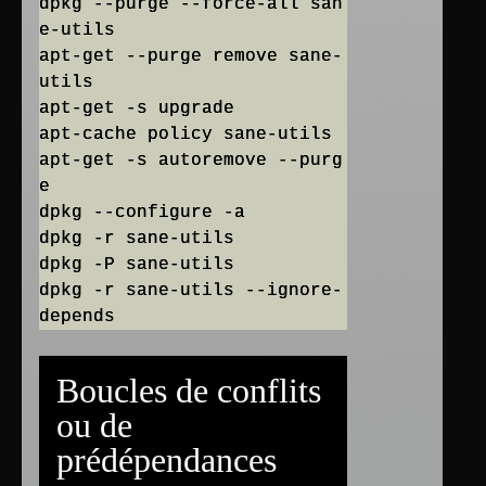
dpkg --purge --force-all san
e-utils
apt-get --purge remove sane-
utils
apt-get -s upgrade
apt-cache policy sane-utils
apt-get -s autoremove --purg
e
dpkg --configure -a
dpkg -r sane-utils
dpkg -P sane-utils
dpkg -r sane-utils --ignore-
Boucles de conflits
ou de
prédépendances