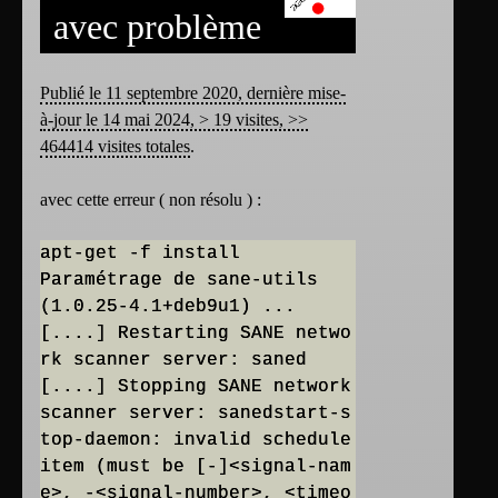
avec problème
Publié le 11 septembre 2020, dernière mise-
à-jour le 14 mai 2024, > 19 visites, >>
464414 visites totales
.
avec cette erreur ( non résolu ) :
apt-get -f install
Paramétrage de sane-utils
(1.0.25-4.1+deb9u1) ...
[....] Restarting SANE netwo
rk scanner server: saned
[....] Stopping SANE network
scanner server: sanedstart-s
top-daemon: invalid schedule
item (must be [-]<signal-nam
e>, -<signal-number>, <timeo