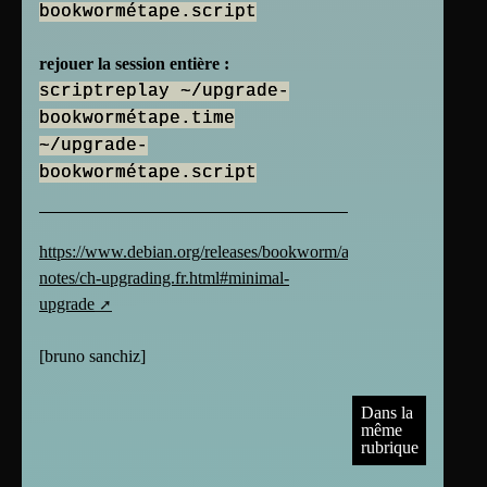
bookwormétape.script
rejouer la session entière :
scriptreplay ~/upgrade-
bookwormétape.time
~/upgrade-
bookwormétape.script
https://www.debian.org/releases/bookworm/amd64/release-
notes/ch-upgrading.fr.html#minimal-
upgrade
[
bruno sanchiz
]
Dans la
même
rubrique