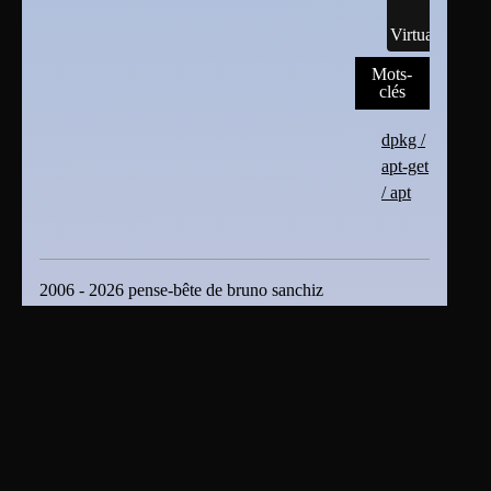
Virtualisation
Mots-
clés
dpkg /
apt-get
/ apt
2006 - 2026 pense-bête de bruno sanchiz
Plan du site
|
Se connecter
|
Contact
|
RSS 2.0
En tant que titulaire des droits d’auteur ou distributeur
autorisé, bruno sanchiz s'oppose expressément à toute
intégration, transmission ou absorption totale ou partielle
du présent document par des moteurs ou algorithmes
d’Intelligence Artificielle (IA) sans son accord . bruno
sanchiz s'oppose également à toute fouille de textes et