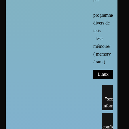
programmes
divers de
tests
tests
mémoire/
( memory
/ ram )
Linux
"sécurité"
informatique
configuration