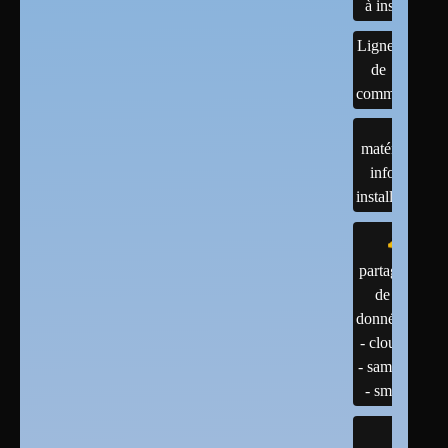
à installer
Lignes
de
commandes
matériels :
infos et
installations
partage
de
données
- cloud
- samba
- smb