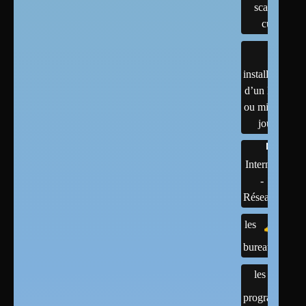
scanner,
cups
installation
d’un linux
ou mises à
jour
Internet
-
Réseaux
les
bureaux
les
programmes