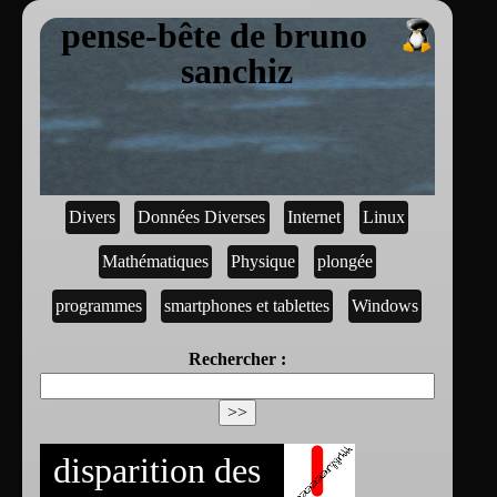
pense-bête de bruno
sanchiz
Divers
Données Diverses
Internet
Linux
Mathématiques
Physique
plongée
programmes
smartphones et tablettes
Windows
Rechercher :
disparition des