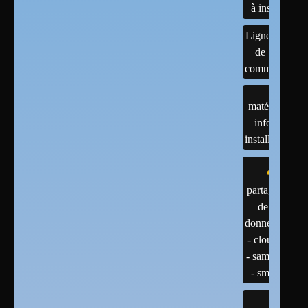
à installer
Lignes
de
commandes
matériels :
infos et
installations
partage
de
données
- cloud
- samba
- smb