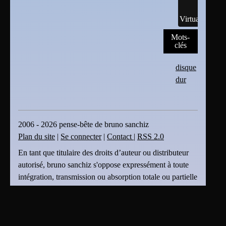
Virtualisation
Mots-
clés
disque
dur
2006 - 2026 pense-bête de bruno sanchiz
Plan du site
|
Se connecter
|
Contact
|
RSS 2.0
En tant que titulaire des droits d’auteur ou distributeur
autorisé, bruno sanchiz s'oppose expressément à toute
intégration, transmission ou absorption totale ou partielle
du présent document par des moteurs ou algorithmes
d’Intelligence Artificielle (IA) sans son accord . bruno
sanchiz s'oppose également à toute fouille de textes et
de données ou création dérivée produite par une IA et