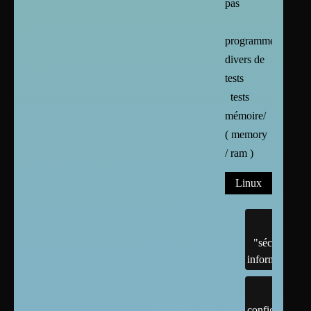
pas
programmes
divers de
tests
tests
mémoire/
( memory
/ ram )
Linux
"sécurité"
informatique
configuration