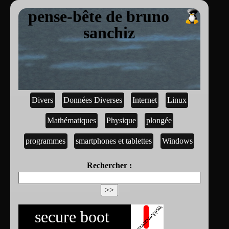
pense-bête de bruno
sanchiz
Divers
Données Diverses
Internet
Linux
Mathématiques
Physique
plongée
programmes
smartphones et tablettes
Windows
Rechercher :
secure boot