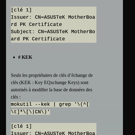
[clé 1]
Issuer: CN=ASUSTeK MotherBoa
rd PK Certificate
Subject: CN=ASUSTeK MotherBo
# KEK
Seuls les propriétaires de clés d’échange de
clés (KEK : Key EQxchange Keys) sont
autorisés à modifier la base de données des
clés :
mokutil --kek | grep '\(^[
\t]*\[\|CN\)'
[clé 1]
Issuer: CN=ASUSTeK MotherBoa