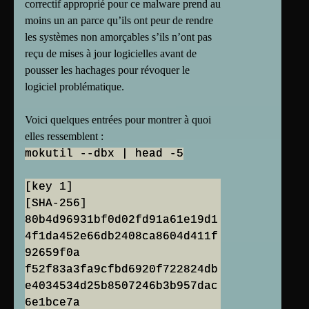
correctif approprié pour ce malware prend au
moins un an parce qu’ils ont peur de rendre
les systèmes non amorçables s’ils n’ont pas
reçu de mises à jour logicielles avant de
pousser les hachages pour révoquer le
logiciel problématique.
Voici quelques entrées pour montrer à quoi
elles ressemblent :
mokutil --dbx | head -5
[key 1]
[SHA-256]
80b4d96931bf0d02fd91a61e19d1
4f1da452e66db2408ca8604d411f
92659f0a
f52f83a3fa9cfbd6920f722824db
e4034534d25b8507246b3b957dac
6e1bce7a