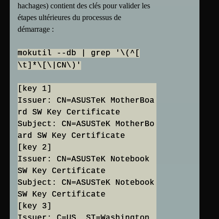
hachages) contient des clés pour valider les
étapes ultérieures du processus de
démarrage :
mokutil --db | grep '\(^[
\t]*\[\|CN\)'
[key 1]
Issuer: CN=ASUSTeK MotherBoa
rd SW Key Certificate
Subject: CN=ASUSTeK MotherBo
ard SW Key Certificate
[key 2]
Issuer: CN=ASUSTeK Notebook
SW Key Certificate
Subject: CN=ASUSTeK Notebook
SW Key Certificate
[key 3]
Issuer: C=US, ST=Washington,