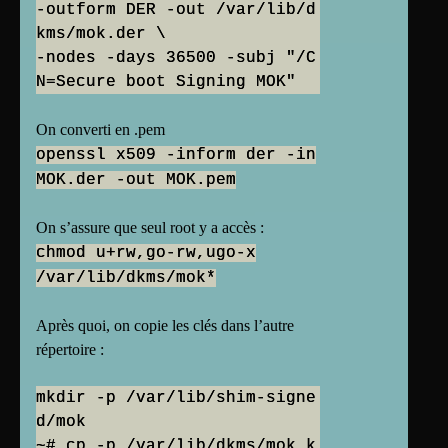
-outform DER -out /var/lib/d
kms/mok.der \
-nodes -days 36500 -subj "/C
On converti en .pem
openssl x509 -inform der -in
MOK.der -out MOK.pem
On s’assure que seul root y a accès :
chmod u+rw,go-rw,ugo-x
/var/lib/dkms/mok*
Après quoi, on copie les clés dans l’autre
répertoire :
mkdir -p /var/lib/shim-signe
d/mok
~# cp -p /var/lib/dkms/mok.k