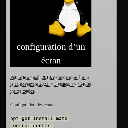
configuration d’un
écran
Publié le 24 août 2018, dernière mise-à-jour
le 11 novembre 2023, > 3 visites, >> 454089
visites totales
.
Configuration des écrans
apt-get install mate-
control-center: