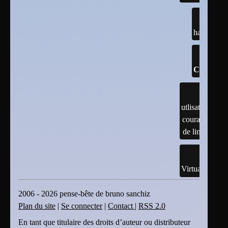
hacking
Configura
utlisation
courante
de linux
Virtualisation
2006 - 2026 pense-bête de bruno sanchiz
Plan du site
|
Se connecter
|
Contact
|
RSS 2.0
En tant que titulaire des droits d’auteur ou distributeur