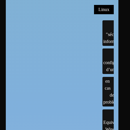
Linux
"sécurité"
informatique
configuration
d’un linux
en
cas
de
problème
Equivalents
Windows