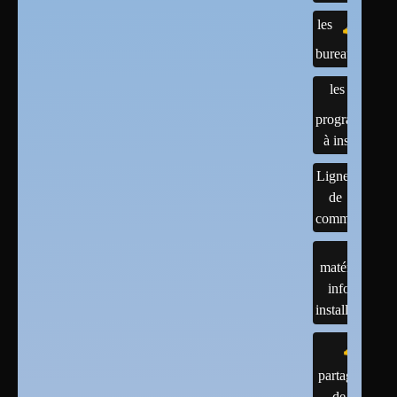
les
bureaux
les
programmes
à installer
Lignes
de
commandes
matériels :
infos et
installations
partage
de