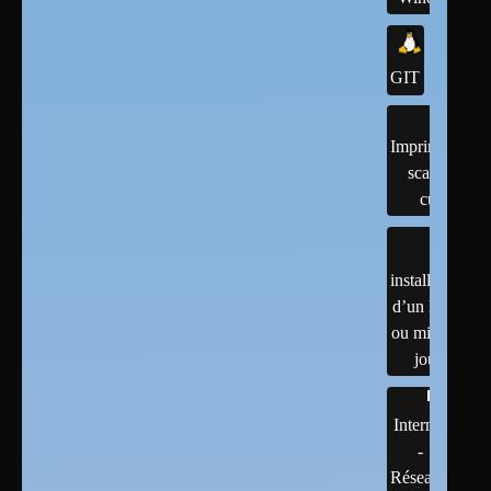
GIT
Imprimantes,
scanner,
cups
installation
d’un linux
ou mises à
jour
Internet
-
Réseaux