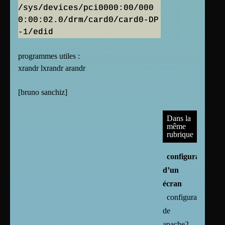
/sys/devices/pci0000:00/000
0:00:02.0/drm/card0/card0-DP
programmes utiles :
xrandr lxrandr arandr
[
bruno sanchiz
]
Dans la
même
rubrique
configuration
d’un
écran
configuration
de
apache2