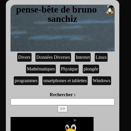
pense-bête de bruno
sanchiz
Divers
Données Diverses
Internet
Linux
Mathématiques
Physique
plongée
programmes
smartphones et tablettes
Windows
Rechercher :