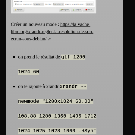
Créer un nouveau mode :
https://la-vache-
libre.org/xrandr-regler-la-resolution-de-son-
ecran-sous-debian/
on prend le résultat de
gtf 1280
1024 60
on le rajoute à xrandr
xrandr --
newmode "1280x1024_60.00"
108.88 1280 1360 1496 1712
1024 1025 1028 1060 -HSync