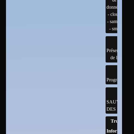
données
- cloud
- samba
- smb
Présentation
de linux
Programmatio
SAUVEGAR
DES DONNÉ
Trucs
Informatique