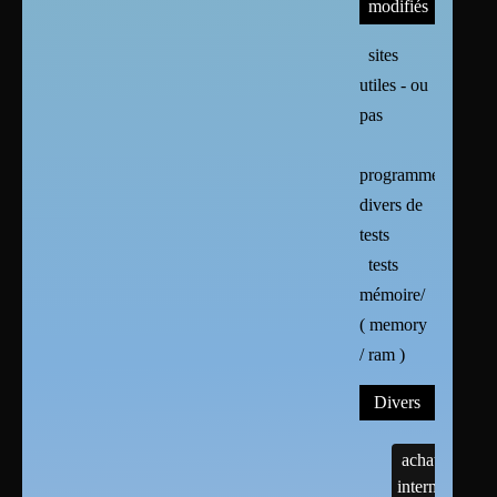
modifiés
sites
utiles - ou
pas
programmes
divers de
tests
tests
mémoire/
( memory
/ ram )
Divers
achats
internet