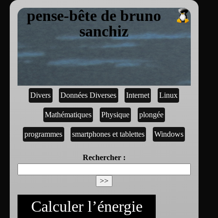
pense-bête de bruno
sanchiz
Divers
Données Diverses
Internet
Linux
Mathématiques
Physique
plongée
programmes
smartphones et tablettes
Windows
Rechercher :
Calculer l’énergie