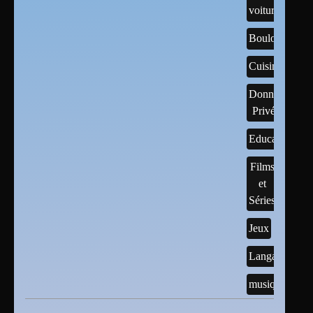
voitures
Boulots
Cuisine
Données
Privées
Educatif
Films
et
Séries
Jeux
Langages
musique