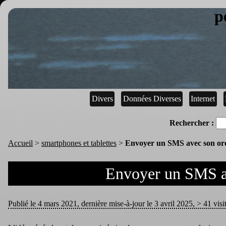
p
Divers
Données Diverses
Internet
Rechercher :
Accueil
>
smartphones et tablettes
>
Envoyer un SMS avec son ord
Envoyer un SMS av
Publié le 4 mars 2021, dernière mise-à-jour le 3 avril 2025, > 41 visi