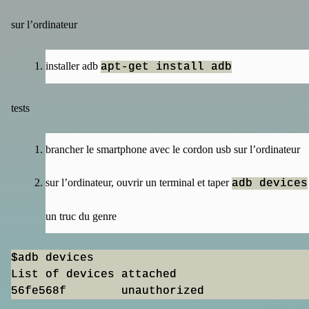
sur l’ordinateur
installer adb
apt-get install adb
tests
brancher le smartphone avec le cordon usb sur l’ordinateur
sur l’ordinateur, ouvrir un terminal et taper
adb devices
un truc du genre
$adb devices

List of devices attached
