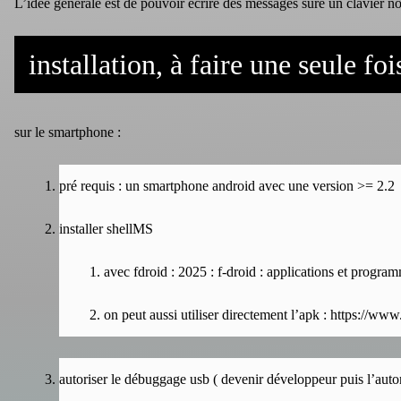
L’idée générale est de pouvoir écrire des messages sure un clavier 
installation, à faire une seule foi
sur le smartphone :
pré requis : un smartphone android avec une version >= 2.2
installer shellMS
avec fdroid :
2025 : f-droid : applications et progra
on peut aussi utiliser directement l’apk :
https://www.
autoriser le débuggage usb ( devenir développeur puis l’autor