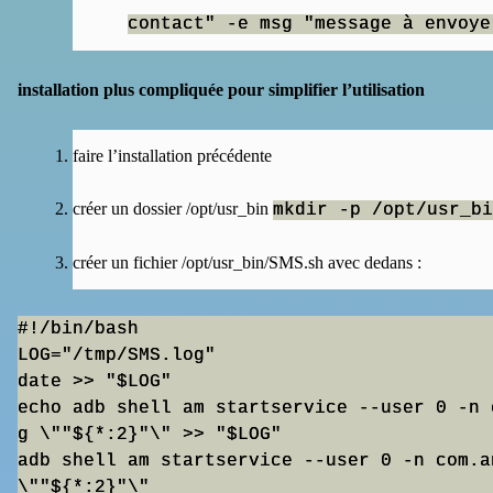
contact" -e msg "message à envoye
installation plus compliquée pour simplifier l’utilisation
faire l’installation précédente
créer un dossier /opt/usr_bin
mkdir -p /opt/usr_bi
créer un fichier /opt/usr_bin/SMS.sh avec dedans :
#!/bin/bash

LOG="/tmp/SMS.log"

date >> "$LOG"

echo adb shell am startservice --user 0 -n 
g \""${*:2}"\" >> "$LOG"

adb shell am startservice --user 0 -n com.a
\""${*:2}"\"
