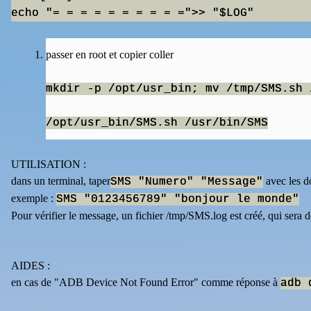
passer en root et copier coller
mkdir -p /opt/usr_bin; mv /tmp/SMS.sh 
/opt/usr_bin/SMS.sh /usr/bin/SMS
UTILISATION :
dans un terminal, taper
avec les d
SMS "Numero" "Message"
exemple :
SMS "0123456789" "bonjour le monde"
Pour vérifier le message, un fichier /tmp/SMS.log est créé, qui sera d
AIDES :
en cas de "ADB Device Not Found Error" comme réponse à
adb 