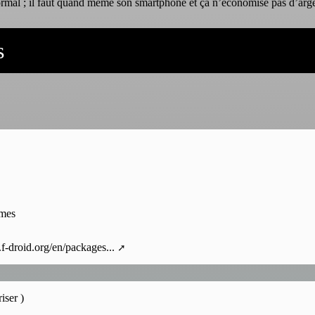
normal ; il faut quand même son smartphone et ça n’économise pas d’arge
s
mmes
f-droid.org/en/packages...
iser )