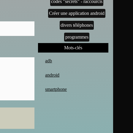
codes "secrets" - raccourcis
Créer une application android
divers téléphones
programmes
Mots-clés
adb
android
smartphone