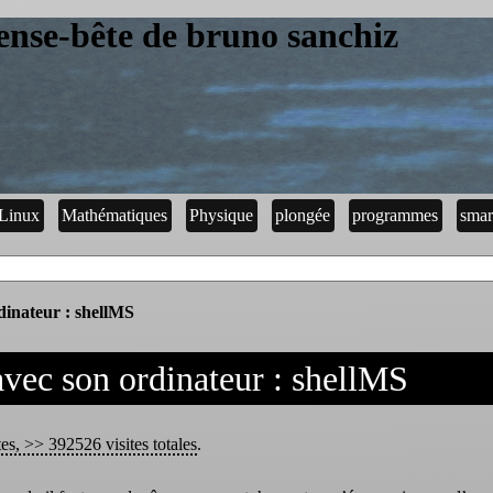
ense-bête de bruno sanchiz
Linux
Mathématiques
Physique
plongée
programmes
smar
inateur : shellMS
ec son ordinateur : shellMS
tes, >> 392526 visites totales
.