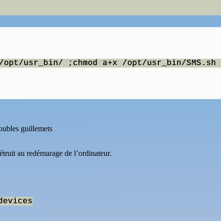
/opt/usr_bin/ ;chmod a+x /opt/usr_bin/SMS.sh 
oubles guillemets
étruit au redémarage de l’ordinateur.
devices