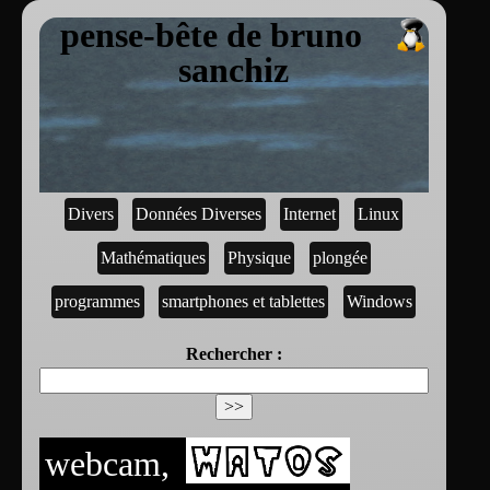
pense-bête de bruno
sanchiz
Divers
Données Diverses
Internet
Linux
Mathématiques
Physique
plongée
programmes
smartphones et tablettes
Windows
Rechercher :
webcam,