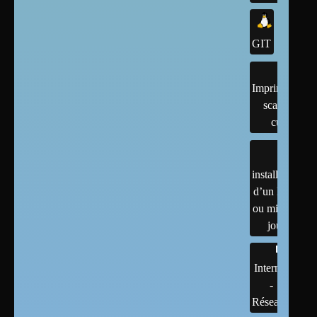
GIT
Imprimantes,
scanner,
cups
installation
d’un linux
ou mises à
jour
Internet
-
Réseaux