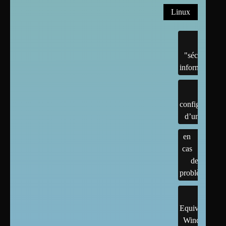
Linux
"sécurité"
informatique
configuration
d’un linux
en
cas
de
problème
Equivalents
Windows