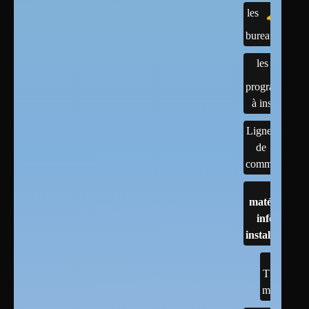
les
bureaux
les
programmes
à installer
Lignes
de
commandes
matériels :
infos et
installations
TESTS
matériel