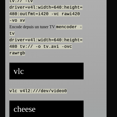
tv:// -tv
driver=v4l:width=640:height=
480:outfmt=i420 -vc rawi420
-vo xv
Encode depuis un tuner TV
mencoder -
tv
driver=v4l:width=640:height=
480 tv:// -o tv.avi -ovc
rawrgb
vlc
vlc v4l2:///dev/video0
cheese