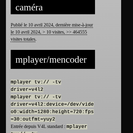
caméra
Publié le 10 avril 2024, dernière mise-à-jour
le 10 avril 2024, > 10 visites, >> 464555
visites totales
.
mplayer/mencoder
mplayer tv:// -tv
driver=v4l2
mplayer tv:// -tv
driver=v4l2:device=/dev/vide
o0:width=1280:height=720:fps
=30:outfmt=yuy2
Entrée depuis V4L standard :
mplayer