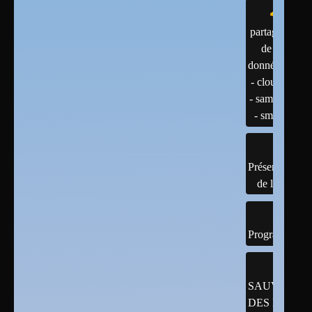
partage
de
données
- cloud
- samba
- smb
Présentation
de linux
Programmatio
SAUVEGAR
DES DONNÉ