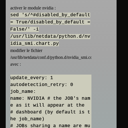
activer le module nvidia :
sed 's/^#disabled_by_default
= True/disabled_by_default =
False/' -i
/usr/lib/netdata/python.d/nv
idia_smi.chart.py
modifier le fichier
/usr/lib/netdata/conf.d/python.d/nvidia_smi.conf
avec :
update_every: 1
autodetection_retry: 0
job_name:
name: NVIDIA # the JOB's nam
e as it will appear at the
# dashboard (by default is t
he job_name)
# JOBs sharing a name are mu