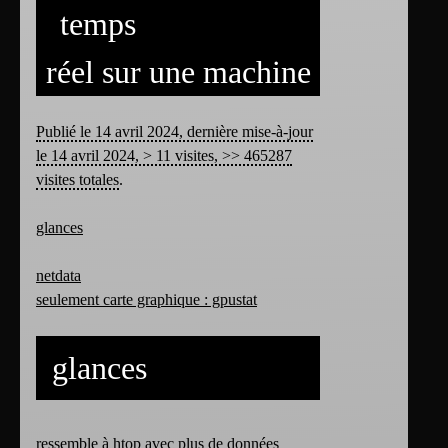
temps
réel sur une machine
Publié le 14 avril 2024, dernière mise-à-jour
le 14 avril 2024, > 11 visites, >> 465287
visites totales
.
glances
netdata
seulement carte graphique : gpustat
glances
ressemble à htop avec plus de données