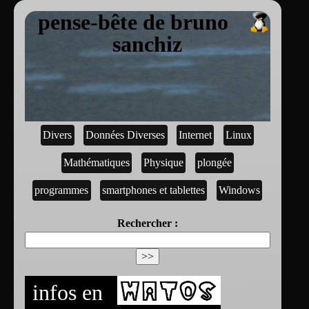
pense-bête de bruno
sanchiz
Divers
Données Diverses
Internet
Linux
Mathématiques
Physique
plongée
programmes
smartphones et tablettes
Windows
Rechercher :
infos en