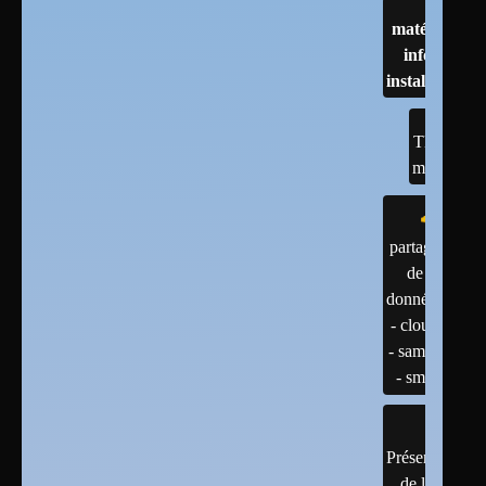
matériels :
infos et
installations
TESTS
matériel
partage
de
données
- cloud
- samba
- smb
Présentation
de linux