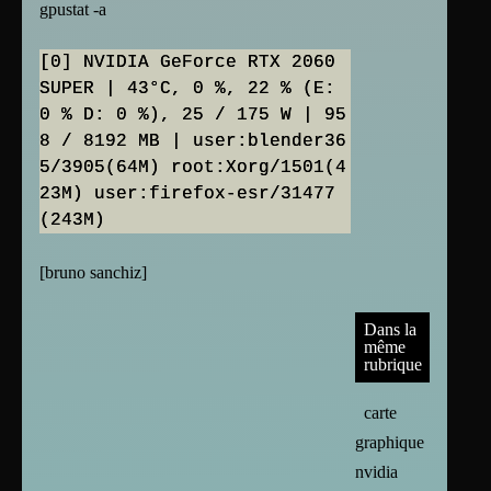
gpustat -a
[0] NVIDIA GeForce RTX 2060
SUPER | 43°C, 0 %, 22 % (E:
0 % D: 0 %), 25 / 175 W | 95
8 / 8192 MB | user:blender36
5/3905(64M) root:Xorg/1501(4
23M) user:firefox-esr/31477
[
bruno sanchiz
]
Dans la
même
rubrique
carte
graphique :
nvidia