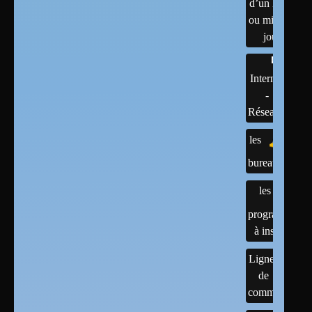
d’un linux
ou mises à
jour
Internet
-
Réseaux
les
bureaux
les
programmes
à installer
Lignes
de
commandes