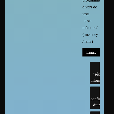
programmes
divers de
tests
tests
mémoire/
( memory
/ ram )
Linux
"sécurité"
informatique
configuration
d’un linux