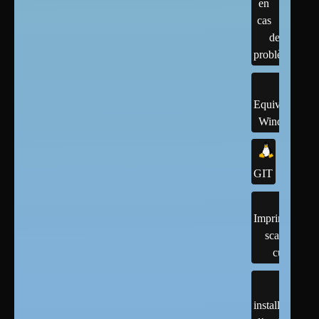
en
cas
de
problème
Equivalents
Windows
GIT
Imprimantes,
scanner,
cups
installation