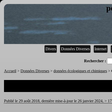
p
Divers
Données Diverses
Internet
Rechercher :
Accueil
>
Données Diverses
>
données écologiques et chimiques
>
Publié le 29 août 2018, dernière mise-à-jour le 26 janvier 2024, > 17 