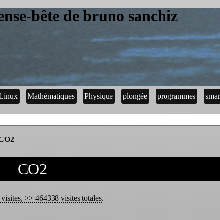
ense-bête de bruno sanchiz
Linux
Mathématiques
Physique
plongée
programmes
smar
CO2
CO2
visites, >> 464338 visites totales
.