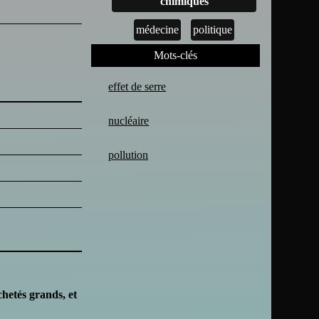
chimiques
médecine
politique
Mots-clés
effet de serre
nucléaire
pollution
hetés grands, et