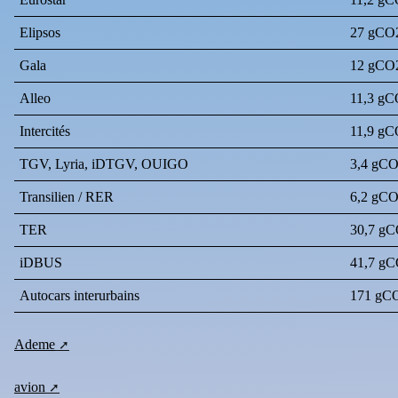
Elipsos
27 gCO
Gala
12 gCO
Alleo
11,3 g
Intercités
11,9 g
TGV, Lyria, iDTGV, OUIGO
3,4 gC
Transilien / RER
6,2 gC
TER
30,7 g
iDBUS
41,7 g
Autocars interurbains
171 gC
Ademe
avion