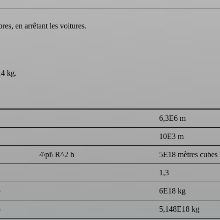
es, en arrêtant les voitures.
14 kg.
6,3E6 m
10E3 m
4\pi\ R^2 h
5E18 mètres cubes
1,3
o
6E18 kg
o
5,148E18 kg