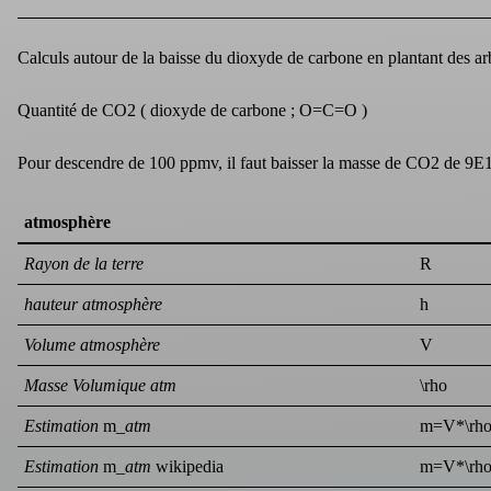
Calculs autour de la baisse du dioxyde de carbone en plantant des arbr
Quantité de CO2 ( dioxyde de carbone ; O=C=O )
Pour descendre de 100 ppmv, il faut baisser la masse de CO2 de 9E
atmosphère
Rayon de la terre
R
hauteur atmosphère
h
Volume atmosphère
V
Masse Volumique atm
\rho
Estimation
m_
atm
m=V*\rh
Estimation
m_
atm
wikipedia
m=V*\rh