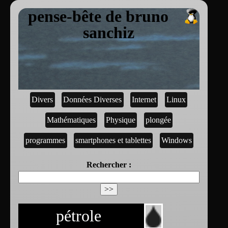
pense-bête de bruno
sanchiz
Divers
Données Diverses
Internet
Linux
Mathématiques
Physique
plongée
programmes
smartphones et tablettes
Windows
Rechercher :
pétrole