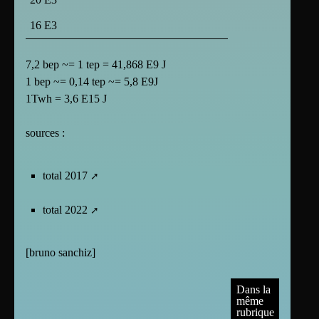
16 E3
7,2 bep ~= 1 tep = 41,868 E9 J
1 bep ~= 0,14 tep ~= 5,8 E9J
1Twh = 3,6 E15 J
sources :
total 2017
total 2022
[
bruno sanchiz
]
Dans la
même
rubrique