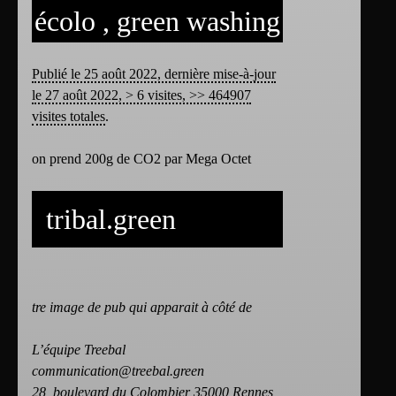
écolo , green washing
Publié le 25 août 2022, dernière mise-à-jour
le 27 août 2022, > 6 visites, >> 464907
visites totales
.
on prend 200g de CO2 par Mega Octet
tribal.green
tre image de pub qui apparait à côté de
L’équipe Treebal
communication@treebal.green
28, boulevard du Colombier 35000 Rennes