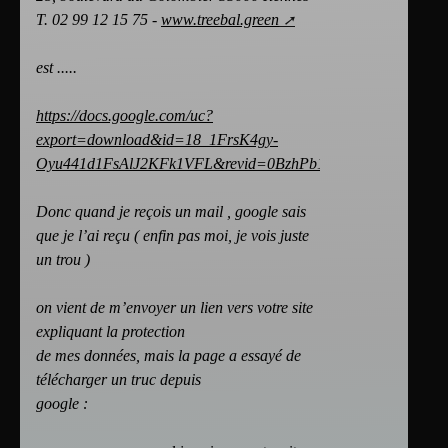
T. 02 99 12 15 75 -
www.treebal.green
est .....
https://docs.google.com/uc?
export=download&id=18_1FrsK4gy-
Oyu441d1FsAlJ2KFk1VFL&revid=0BzhPb1MpOexgdEg1N
Donc quand je reçois un mail , google sais
que je l’ai reçu ( enfin pas moi, je vois juste
un trou )
on vient de m’envoyer un lien vers votre site
expliquant la protection
de mes données, mais la page a essayé de
télécharger un truc depuis
google :