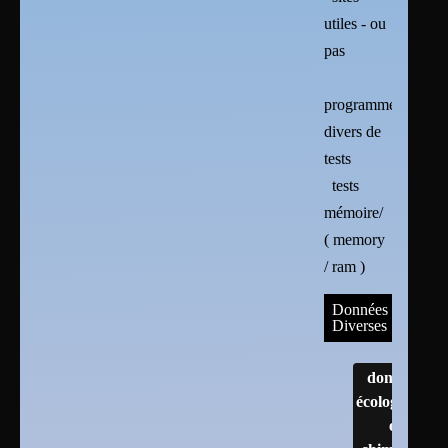
utiles - ou
pas
programmes
divers de
tests
tests
mémoire/
( memory
/ ram )
Données
Diverses
données
écologiques
et