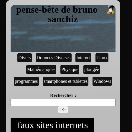
pense-bête de bruno
sanchiz
Divers
Données Diverses
Internet
Linux
Mathématiques
Physique
plongée
programmes
smartphones et tablettes
Windows
Rechercher :
faux sites internets