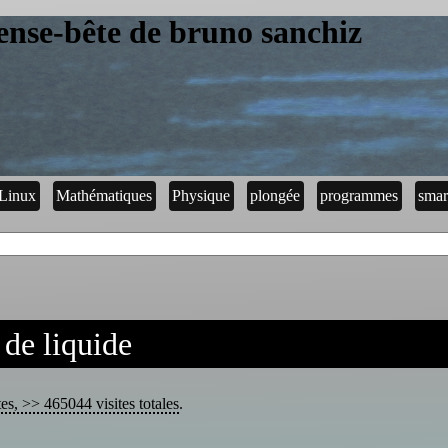
ense-bête de bruno sanchiz
Linux
Mathématiques
Physique
plongée
programmes
smar
 de liquide
tes, >> 465044 visites totales
.