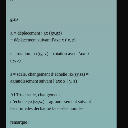
g,r,s
g = déplacement ; gx (gy,gz)
= déplacement suivant l’axe x ( y, z)
r = rotation ; rx(ry,rz) = rotation avec l’axe x
( y, z)
s = scale, changement d’échelle ;sx(sy,sz) =
agrandissement suivant l’axe x ( y, z)
ALT+s : scale, changement
d’échelle ;sx(sy,sz) = agrandissement suivant
les normales dechaque face sélectionnée
remarque :