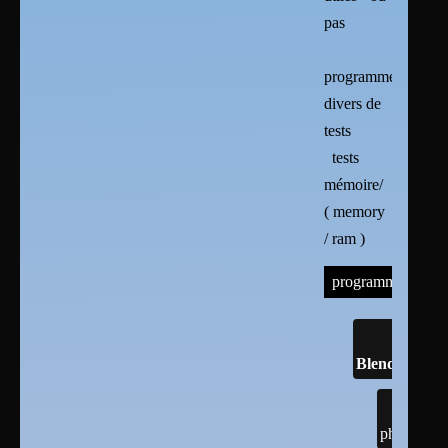
pas
programmes
divers de
tests
tests
mémoire/
( memory
/ ram )
programmes
Blender
photogramé