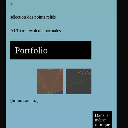
L
sélection des points reliés
ALT+n : recalcule normales
Portfolio
[
bruno sanchiz
]
Dans la
même
rubrique