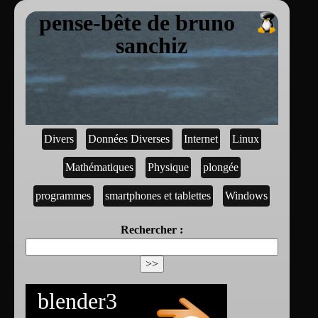
pense-bête de bruno
sanchiz
Divers
Données Diverses
Internet
Linux
Mathématiques
Physique
plongée
programmes
smartphones et tablettes
Windows
Rechercher :
blender3