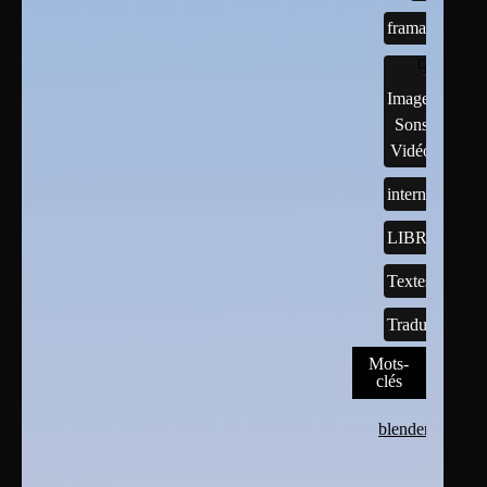
framasoft
Images,
Sons,
Vidéos
internet
LIBREOFFI
Textes
Traductions
Mots-
clés
blender