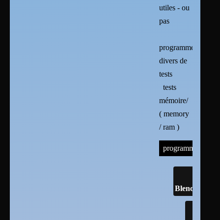
utiles - ou
pas
programmes
divers de
tests
tests
mémoire/
( memory
/ ram )
programmes
Blender