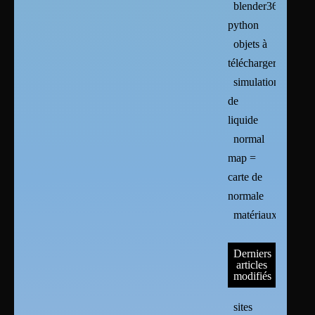
blender365
python
objets à
télécharger
simulation
de
liquide
normal
map =
carte de
normale
matériaux
Derniers
articles
modifiés
sites