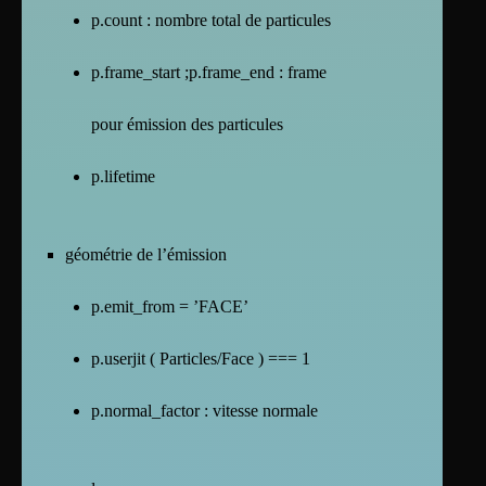
p.count : nombre total de particules
p.frame_start ;p.frame_end : frame
pour émission des particules
p.lifetime
géométrie de l’émission
p.emit_from = ’FACE’
p.userjit ( Particles/Face ) === 1
p.normal_factor : vitesse normale