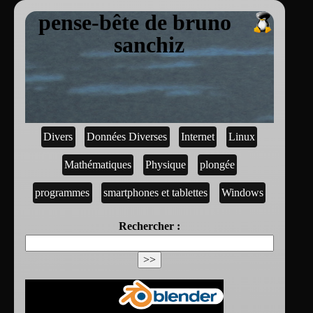
pense-bête de bruno
sanchiz
Divers
Données Diverses
Internet
Linux
Mathématiques
Physique
plongée
programmes
smartphones et tablettes
Windows
Rechercher :