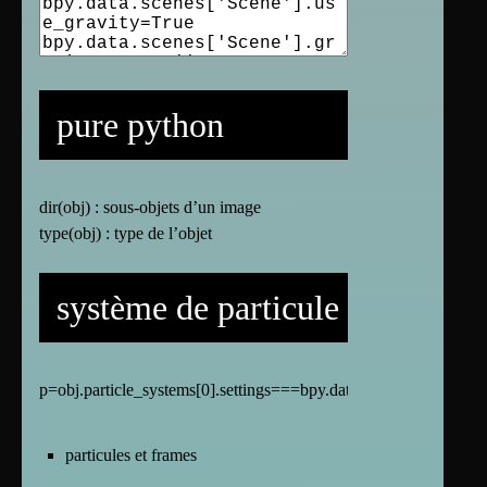
pure python
dir(obj) : sous-objets d’un image
type(obj) : type de l’objet
système de particule
p=obj.particle_systems[0].settings===bpy.data.particles["jaune"]
particules et frames