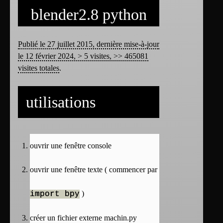
blender2.8 python
Publié le 27 juillet 2015, dernière mise-à-jour
le 12 février 2024, > 5 visites, >> 465081
visites totales
.
utilisations
ouvrir une fenêtre console
ouvrir une fenêtre texte ( commencer par
)
import bpy
créer un fichier externe machin.py