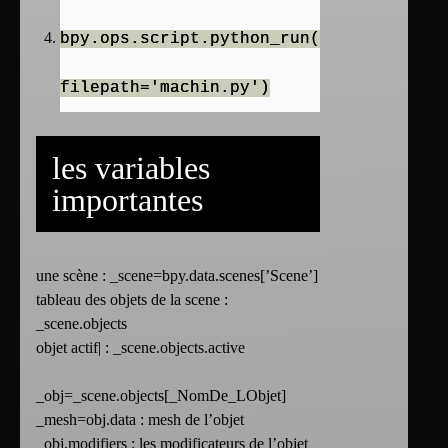
bpy.ops.script.python_run(
filepath='machin.py')
les variables
importantes
une scène : _scene=bpy.data.scenes[’Scene’]
tableau des objets de la scene :
_scene.objects
objet actif| : _scene.objects.active
_obj=_scene.objects[_NomDe_LObjet]
_mesh=obj.data : mesh de l’objet
_obj.modifiers : les modificateurs de l’objet