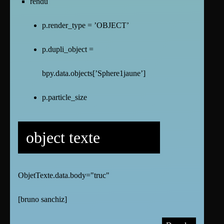
rendu
p.render_type = ’OBJECT’
p.dupli_object =
bpy.data.objects[’Sphere1jaune’]
p.particle_size
object texte
ObjetTexte.data.body="truc"
[
bruno sanchiz
]